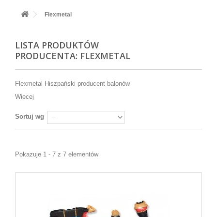
+
BALONY
Flexmetal
+
PIECZENIE
LISTA PRODUKTÓW
+
BARWNIKI I DODATKI SPOŻYWCZE
PRODUCENTA: FLEXMETAL
+
SŁODKI STÓŁ PARTY
+
AKCESORIA IMPREZOWE
Flexmetal Hiszpański producent balonów
Więcej
+
DEKORACJE
Sortuj wg
+
UROCZYSTOŚCI
+
PODKŁADY /PRZEKŁADKI/WSPORNIKI/BANKETÓWKI
Pokazuje 1 - 7 z 7 elementów
+
KOLEKCJE
+
OKAZJE
+
BUTLA Z HELEM
ZAMSZ W SPRAYU