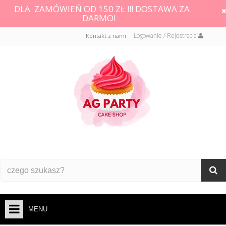
DLA ZAMÓWIEŃ OD 150 ZŁ !!! DOSTAWA ZA
DARMO!
Logowanie / Rejestracja
Kontakt z nami
MENU