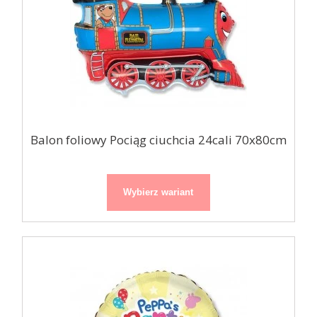
Balon foliowy Pociąg ciuchcia 24cali 70x80cm
Wybierz wariant