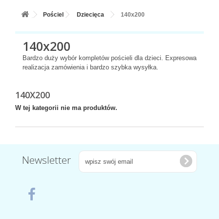
+
BALONY
Pościel
Dziecięca
140x200
+
PIECZENIE
140x200
+
BARWNIKI I DODATKI SPOŻYWCZE
Bardzo duży wybór kompletów pościeli dla dzieci. Expresowa
+
SŁODKI STÓŁ PARTY
realizacja zamówienia i bardzo szybka wysyłka.
+
AKCESORIA IMPREZOWE
140X200
+
DEKORACJE
W tej kategorii nie ma produktów.
+
UROCZYSTOŚCI
+
PODKŁADY /PRZEKŁADKI/WSPORNIKI/BANKETÓWKI
Newsletter
+
KOLEKCJE
+
OKAZJE
+
BUTLA Z HELEM
ZAMSZ W SPRAYU