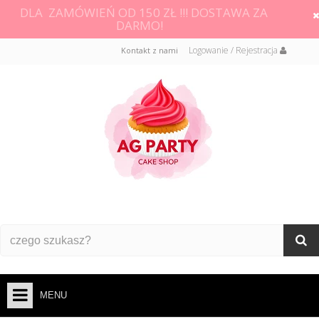
DLA ZAMÓWIEŃ OD 150 ZŁ !!! DOSTAWA ZA
DARMO!
Logowanie / Rejestracja
Kontakt z nami
MENU