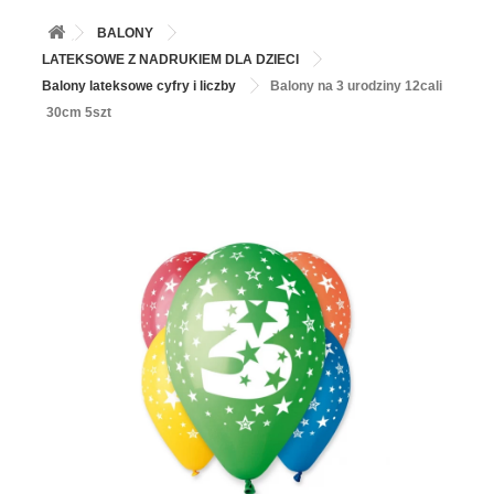
+
BALONY
BALONY
+
PIECZENIE
LATEKSOWE Z NADRUKIEM DLA DZIECI
Balony lateksowe cyfry i liczby
Balony na 3 urodziny 12cali
+
BARWNIKI I DODATKI SPOŻYWCZE
30cm 5szt
+
SŁODKI STÓŁ PARTY
+
AKCESORIA IMPREZOWE
+
DEKORACJE
+
UROCZYSTOŚCI
+
PODKŁADY /PRZEKŁADKI/WSPORNIKI/BANKETÓWKI
+
KOLEKCJE
+
OKAZJE
+
BUTLA Z HELEM
ZAMSZ W SPRAYU