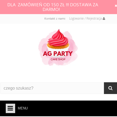
DLA ZAMÓWIEŃ OD 150 ZŁ !!! DOSTAWA ZA
DARMO!
Logowanie / Rejestracja
Kontakt z nami
MENU