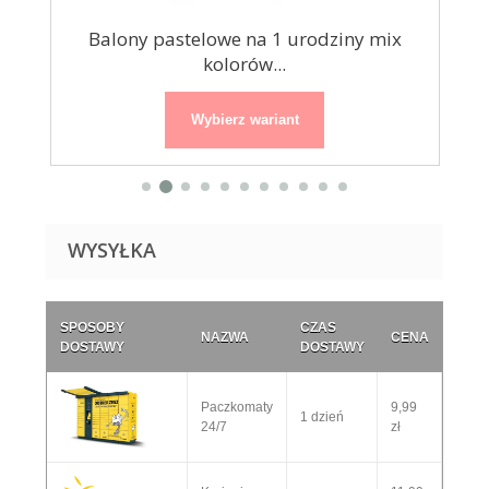
e...
Balony pastelowe na 1 urodziny mix
Balo
kolorów...
Wybierz wariant
WYSYŁKA
SPOSOBY
CZAS
NAZWA
CENA
DOSTAWY
DOSTAWY
Paczkomaty
9,99
1 dzień
24/7
zł