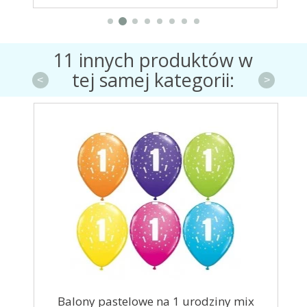
11 innych produktów w
tej samej kategorii:
<
>
e...
Balony pastelowe na 1 urodziny mix
Balo