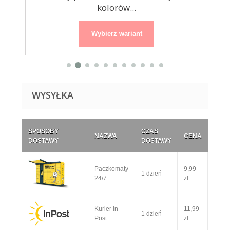
kolorów...
Wybierz wariant
WYSYŁKA
SPOSOBY
CZAS
NAZWA
CENA
DOSTAWY
DOSTAWY
Paczkomaty
9,99
1 dzień
24/7
zł
Kurier in
11,99
1 dzień
Post
zł