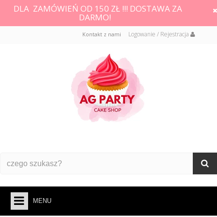
DLA ZAMÓWIEŃ OD 150 ZŁ !!! DOSTAWA ZA
DARMO!
Logowanie / Rejestracja
Kontakt z nami
MENU