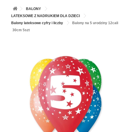
+
BALONY
BALONY
+
PIECZENIE
LATEKSOWE Z NADRUKIEM DLA DZIECI
Balony lateksowe cyfry i liczby
Balony na 5 urodziny 12cali
+
BARWNIKI I DODATKI SPOŻYWCZE
30cm 5szt
+
SŁODKI STÓŁ PARTY
+
AKCESORIA IMPREZOWE
+
DEKORACJE
+
UROCZYSTOŚCI
+
PODKŁADY /PRZEKŁADKI/WSPORNIKI/BANKETÓWKI
+
KOLEKCJE
+
OKAZJE
+
BUTLA Z HELEM
ZAMSZ W SPRAYU