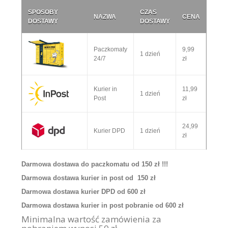
SPOSOBY
CZAS
NAZWA
CENA
DOSTAWY
DOSTAWY
Paczkomaty
9,99
1 dzień
24/7
zł
Kurier in
11,99
1 dzień
Post
zł
24,99
Kurier DPD
1 dzień
zł
Darmowa dostawa do paczkomatu od 150 zł !!!
Darmowa dostawa kurier in post od 150 zł
Darmowa dostawa kurier DPD od 600 zł
Darmowa dostawa kurier in post pobranie od 600 zł
Minimalna wartość zamówienia za