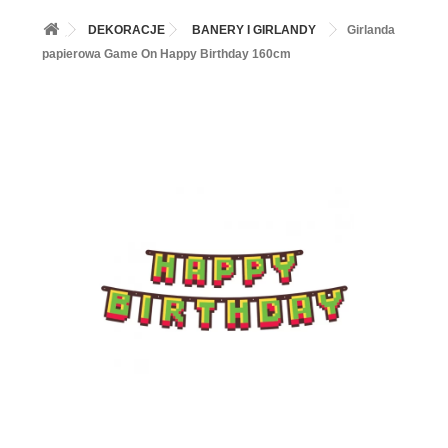
+
BALONY
DEKORACJE
BANERY I GIRLANDY
Girlanda
+
PIECZENIE
papierowa Game On Happy Birthday 160cm
+
BARWNIKI I DODATKI SPOŻYWCZE
+
SŁODKI STÓŁ PARTY
+
AKCESORIA IMPREZOWE
+
DEKORACJE
+
UROCZYSTOŚCI
+
PODKŁADY /PRZEKŁADKI/WSPORNIKI/BANKETÓWKI
+
KOLEKCJE
+
OKAZJE
+
BUTLA Z HELEM
ZAMSZ W SPRAYU