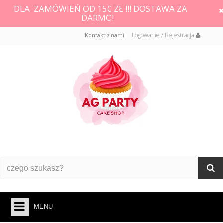
DLA ZAMÓWIEŃ OD 150 ZŁ !!! DOSTAWA ZA
DARMO!
Logowanie / Rejestracja
Kontakt z nami
MENU