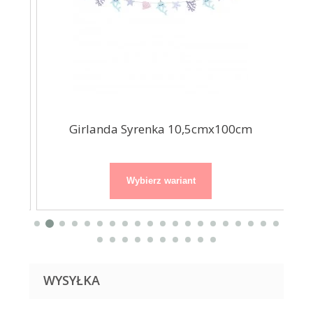
y...
Girlanda Syrenka 10,5cmx100cm
Gi
Wybierz wariant
WYSYŁKA