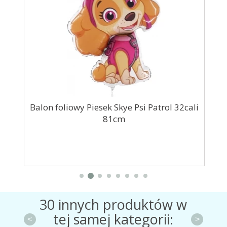
0szt
Balon foliowy Piesek Skye Psi Patrol 32cali
B
81cm
30 innych produktów w
tej samej kategorii:
<
>