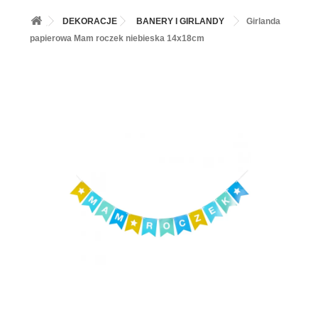
+
BALONY
DEKORACJE
BANERY I GIRLANDY
Girlanda
+
PIECZENIE
papierowa Mam roczek niebieska 14x18cm
+
BARWNIKI I DODATKI SPOŻYWCZE
+
SŁODKI STÓŁ PARTY
+
AKCESORIA IMPREZOWE
+
DEKORACJE
+
UROCZYSTOŚCI
+
PODKŁADY /PRZEKŁADKI/WSPORNIKI/BANKETÓWKI
+
KOLEKCJE
+
OKAZJE
+
BUTLA Z HELEM
ZAMSZ W SPRAYU