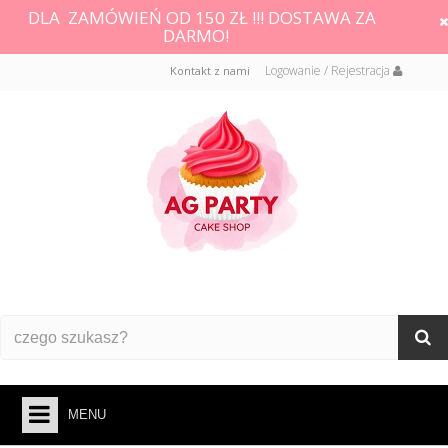
DLA ZAMÓWIEŃ OD 150 ZŁ !!! DOSTAWA ZA
DARMO!
Logowanie / Rejestracja
Kontakt z nami
MENU