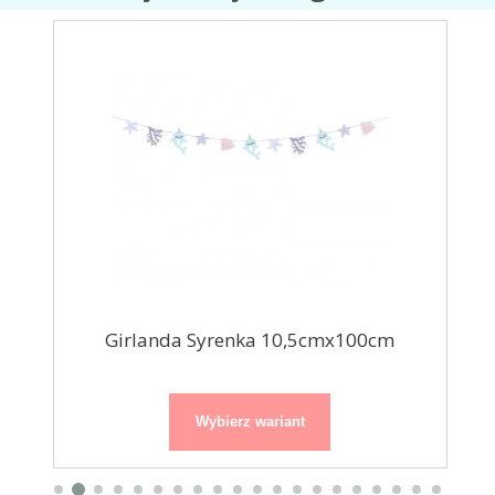
y...
Girlanda Syrenka 10,5cmx100cm
Gi
Wybierz wariant