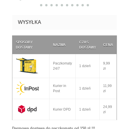
WYSYŁKA
SPOSOBY
CZAS
NAZWA
CENA
DOSTAWY
DOSTAWY
Paczkomaty
9,99
1 dzień
24/7
zł
Kurier in
11,99
1 dzień
Post
zł
24,99
Kurier DPD
1 dzień
zł
Darmowa dostawa do paczkomatu od 150 zł !!!