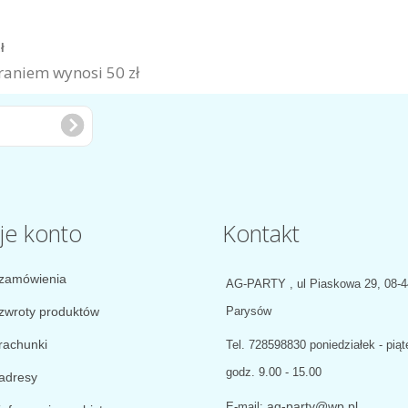
zł
aniem wynosi 50 zł
je konto
Kontakt
zamówienia
AG-PARTY , ul Piaskowa 29, 08-
zwroty produktów
Parysów
rachunki
Tel.
728598830 poniedziałek - piąt
godz. 9.00 - 15.00
adresy
ag-party@wp.pl
E-mail: