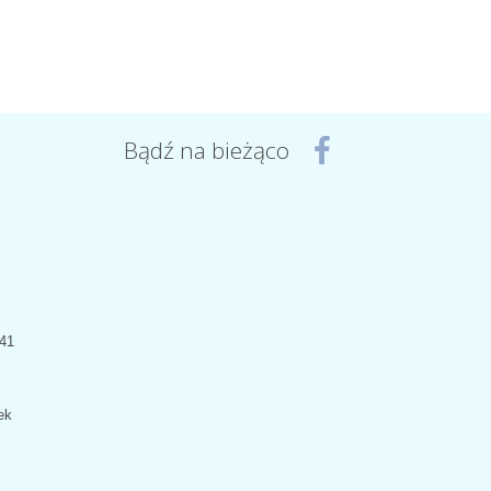
Bądź na bieżąco
441
ek