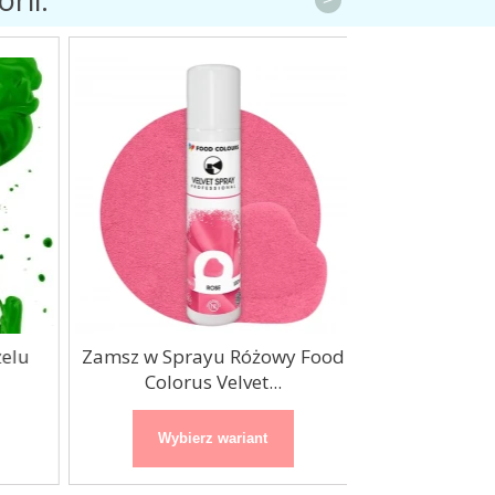
lu
Zamsz w Sprayu Różowy Food
Zamsz w Spra
Colorus Velvet...
Colorus 
Wybierz wariant
Wybierz