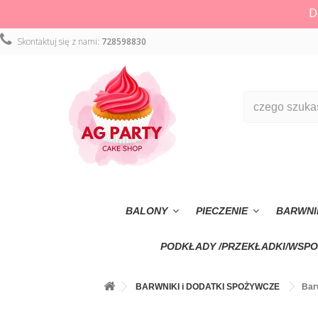
D
Skontaktuj się z nami:
728598830
BALONY
PIECZENIE
BARWNI
PODKŁADY /PRZEKŁADKI/WSPO
BARWNIKI i DODATKI SPOŻYWCZE
Bar