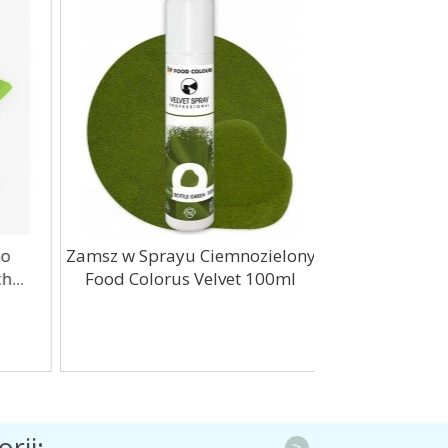
Zamsz w Sprayu Ciemnozielony
Szpatułka
..
Food Colorus Velvet 100ml
cukierni
rii:
>