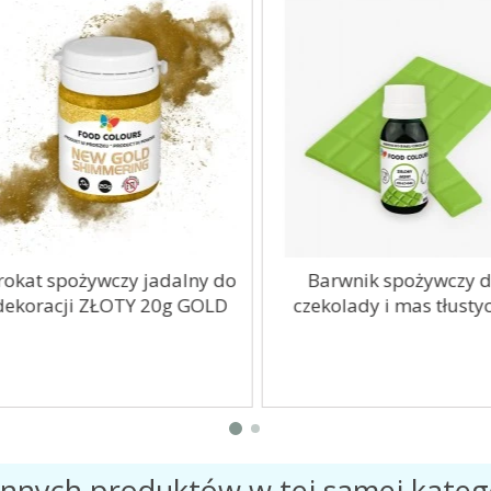
okat spożywczy jadalny do
Barwnik spożywczy do
ekoracji ZŁOTY 20g GOLD
czekolady i mas tłustych.
innych produktów w tej samej katego