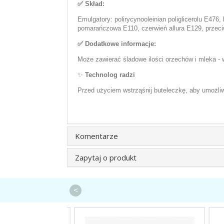
✅ Skład:
Emulgatory: polirycynooleinian poliglicerolu E476
pomarańczowa E110, czerwień allura E129, przeci
✅ Dodatkowe informacje:
Może zawierać śladowe ilości orzechów i mleka - 
✨
Technolog radzi
Przed użyciem wstrząśnij buteleczkę, aby umożl
Komentarze
Zapytaj o produkt
<