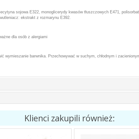
, lecytyna sojowa E322, monoglicerydy kwasów tłuszczowych E471, polisorbat 8
wutleniacz: ekstrakt z rozmarynu E392.
ważne dla osób z alergiami
iwić wymieszanie barwnika. Przechowywać w suchym, chłodnym i zacieniony
Klienci zakupili również: