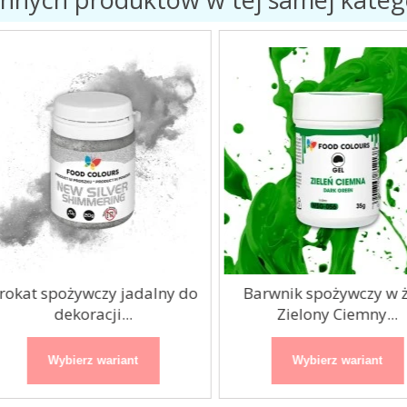
okat spożywczy jadalny do
Barwnik spożywczy w że
dekoracji...
Zielony Ciemny...
Wybierz wariant
Wybierz wariant