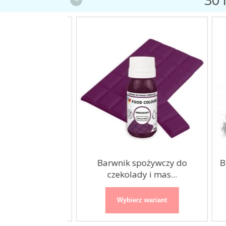
ożywczy do
Barwnik spożywczy do
Br
 i mas...
czekolady i mas...
 wariant
Wybierz wariant