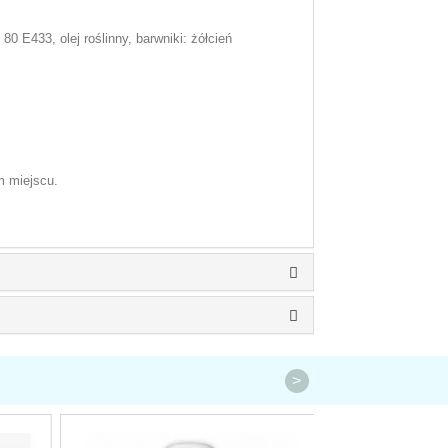
0 E433, olej roślinny, barwniki: żółcień
m miejscu.
>