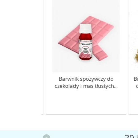
t okrągły Biały
Barwnik spożywczy do
Br
8x1,2cm
czekolady i mas tłustych...
d
30 
<