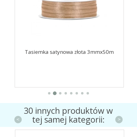
ki
Tasiemka satynowa złota 3mmx50m
Ba
30 innych produktów w
tej samej kategorii:
<
>