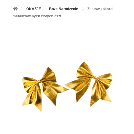
+
BALONY
OKAZJE
Boże Narodzenie
Zestaw kokard
+
PIECZENIE
metalizowanych złotych 2szt
+
BARWNIKI I DODATKI SPOŻYWCZE
+
SŁODKI STÓŁ PARTY
+
AKCESORIA IMPREZOWE
+
DEKORACJE
+
UROCZYSTOŚCI
+
PODKŁADY /PRZEKŁADKI/WSPORNIKI/BANKETÓWKI
+
KOLEKCJE
+
OKAZJE
+
BUTLA Z HELEM
ZAMSZ W SPRAYU