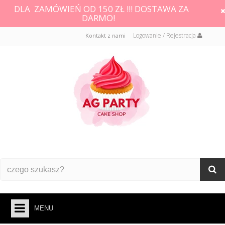
DLA ZAMÓWIEŃ OD 150 ZŁ !!! DOSTAWA ZA
DARMO!
Logowanie / Rejestracja
Kontakt z nami
MENU