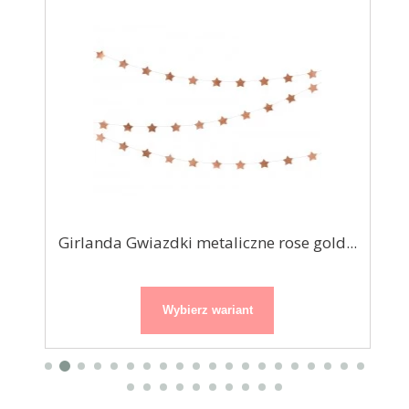
ne
Girlanda Gwiazdki metaliczne rose gold...
Ś
Wybierz wariant