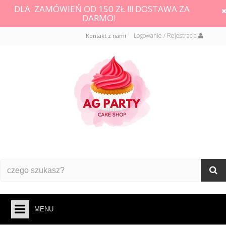
DLA ZAMÓWIEŃ OD 150 ZŁ !!! DOSTAWA ZA
DARMO!
Logowanie / Rejestracja
Kontakt z nami
MENU