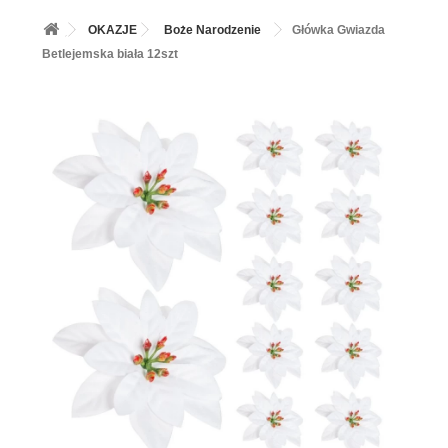
+
BALONY
OKAZJE
Boże Narodzenie
Główka Gwiazda
+
PIECZENIE
Betlejemska biała 12szt
+
BARWNIKI I DODATKI SPOŻYWCZE
+
SŁODKI STÓŁ PARTY
+
AKCESORIA IMPREZOWE
+
DEKORACJE
+
UROCZYSTOŚCI
+
PODKŁADY /PRZEKŁADKI/WSPORNIKI/BANKETÓWKI
+
KOLEKCJE
+
OKAZJE
+
BUTLA Z HELEM
ZAMSZ W SPRAYU