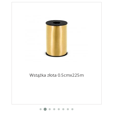
Wstążka złota 0.5cmx225m
Ser