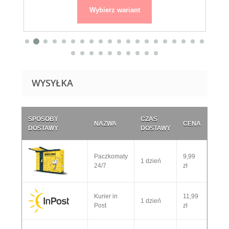
Wybierz wariant
WYSYŁKA
SPOSOBY
CZAS
NAZWA
CENA
DOSTAWY
DOSTAWY
Paczkomaty
9,99
1 dzień
24/7
zł
Kurier in
11,99
1 dzień
Post
zł