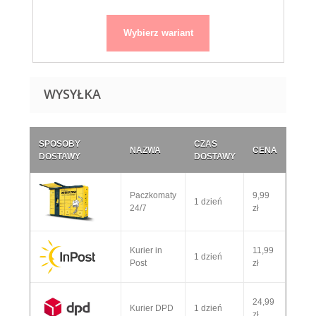
Wybierz wariant
WYSYŁKA
SPOSOBY
CZAS
NAZWA
CENA
DOSTAWY
DOSTAWY
Paczkomaty
9,99
1 dzień
24/7
zł
Kurier in
11,99
1 dzień
Post
zł
24,99
Kurier DPD
1 dzień
zł