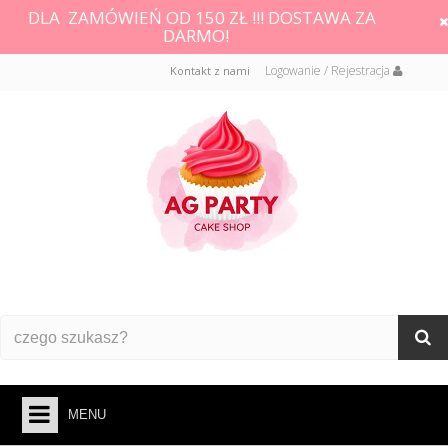
DLA ZAMÓWIEŃ OD 150 ZŁ !!! DOSTAWA ZA
DARMO!
Logowanie / Rejestracja
Kontakt z nami
MENU