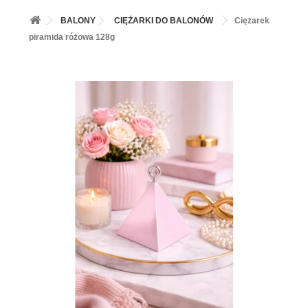
+
BALONY
BALONY
CIĘŻARKI DO BALONÓW
Ciężarek
+
PIECZENIE
piramida różowa 128g
+
BARWNIKI I DODATKI SPOŻYWCZE
+
SŁODKI STÓŁ PARTY
+
AKCESORIA IMPREZOWE
+
DEKORACJE
+
UROCZYSTOŚCI
+
PODKŁADY /PRZEKŁADKI/WSPORNIKI/BANKETÓWKI
+
KOLEKCJE
+
OKAZJE
+
BUTLA Z HELEM
ZAMSZ W SPRAYU