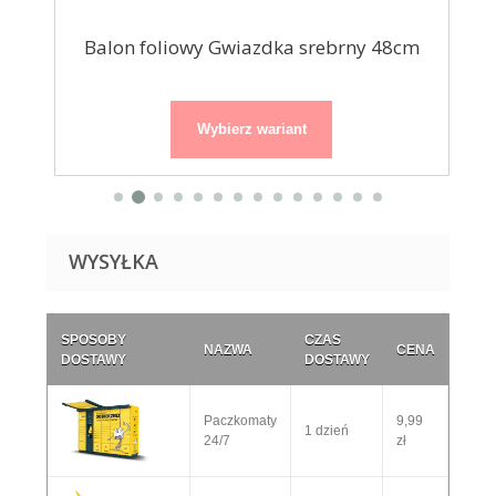
Balon foliowy Gwiazdka srebrny 48cm
Bal
Wybierz wariant
WYSYŁKA
SPOSOBY
CZAS
NAZWA
CENA
DOSTAWY
DOSTAWY
Paczkomaty
9,99
1 dzień
24/7
zł