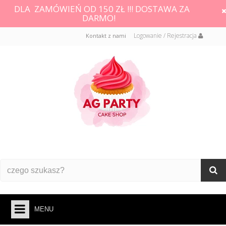
DLA ZAMÓWIEŃ OD 150 ZŁ !!! DOSTAWA ZA
DARMO!
Logowanie / Rejestracja
Kontakt z nami
MENU