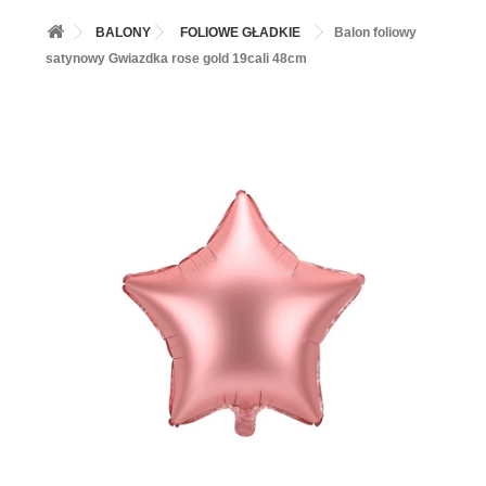
+
BALONY
BALONY
FOLIOWE GŁADKIE
Balon foliowy
+
PIECZENIE
satynowy Gwiazdka rose gold 19cali 48cm
+
BARWNIKI I DODATKI SPOŻYWCZE
+
SŁODKI STÓŁ PARTY
+
AKCESORIA IMPREZOWE
+
DEKORACJE
+
UROCZYSTOŚCI
+
PODKŁADY /PRZEKŁADKI/WSPORNIKI/BANKETÓWKI
+
KOLEKCJE
+
OKAZJE
+
BUTLA Z HELEM
ZAMSZ W SPRAYU