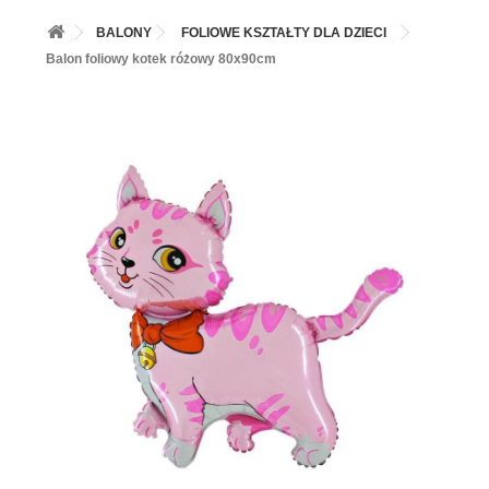
+
BALONY
BALONY
FOLIOWE KSZTAŁTY DLA DZIECI
+
PIECZENIE
Balon foliowy kotek różowy 80x90cm
+
BARWNIKI I DODATKI SPOŻYWCZE
+
SŁODKI STÓŁ PARTY
+
AKCESORIA IMPREZOWE
+
DEKORACJE
+
UROCZYSTOŚCI
+
PODKŁADY /PRZEKŁADKI/WSPORNIKI/BANKETÓWKI
+
KOLEKCJE
+
OKAZJE
+
BUTLA Z HELEM
ZAMSZ W SPRAYU