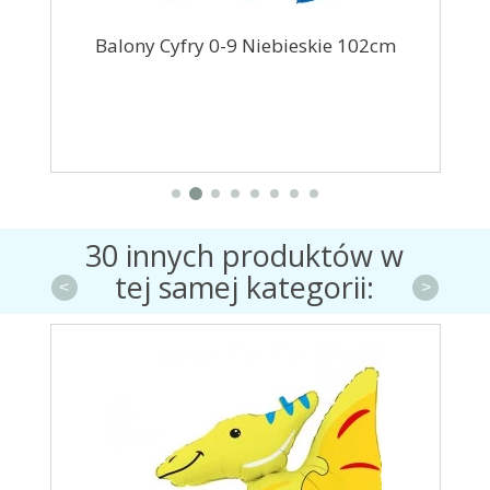
m
Balony Cyfry 0-9 Niebieskie 102cm
Ba
30 innych produktów w
tej samej kategorii:
<
>