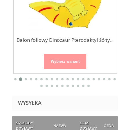
Balon foliowy Dinozaur Pterodaktyl żółty...
Wybierz wariant
WYSYŁKA
SPOSOBY
CZAS
NAZWA
CENA
DOSTAWY
DOSTAWY