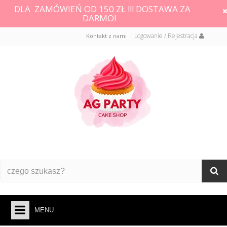
DLA ZAMÓWIEŃ OD 150 ZŁ !!! DOSTAWA ZA
DARMO!
Logowanie / Rejestracja
Kontakt z nami
MENU