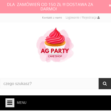
DLA ZAMÓWIEŃ OD 150 ZŁ !!! DOSTAWA ZA
DARMO!
Logowanie / Rejestracja
Kontakt z nami
MENU