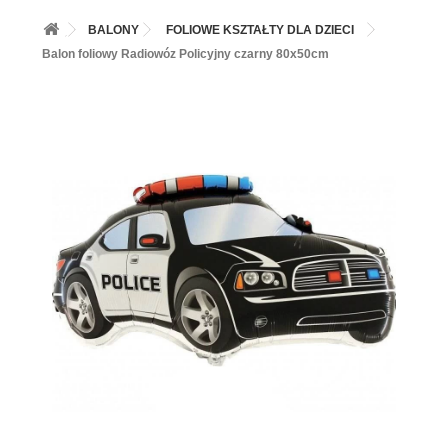
+
BALONY
BALONY
FOLIOWE KSZTAŁTY DLA DZIECI
+
PIECZENIE
Balon foliowy Radiowóz Policyjny czarny 80x50cm
+
BARWNIKI I DODATKI SPOŻYWCZE
+
SŁODKI STÓŁ PARTY
+
AKCESORIA IMPREZOWE
+
DEKORACJE
+
UROCZYSTOŚCI
+
PODKŁADY /PRZEKŁADKI/WSPORNIKI/BANKETÓWKI
+
KOLEKCJE
+
OKAZJE
+
BUTLA Z HELEM
ZAMSZ W SPRAYU