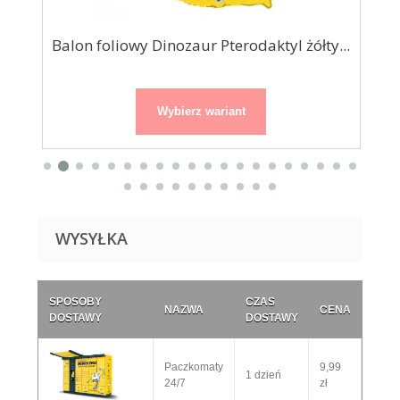
Balon foliowy Dinozaur Pterodaktyl żółty...
Wybierz wariant
WYSYŁKA
SPOSOBY
CZAS
NAZWA
CENA
DOSTAWY
DOSTAWY
Paczkomaty
9,99
1 dzień
24/7
zł