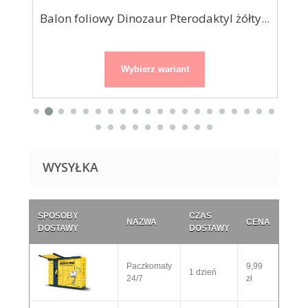
Balon foliowy Dinozaur Pterodaktyl żółty...
Wybierz wariant
WYSYŁKA
SPOSOBY
CZAS
NAZWA
CENA
DOSTAWY
DOSTAWY
Paczkomaty
9,99
1 dzień
24/7
zł