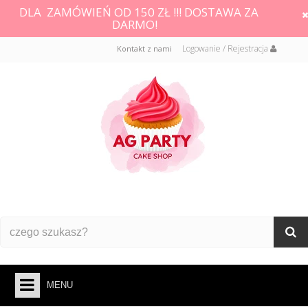
DLA ZAMÓWIEŃ OD 150 ZŁ !!! DOSTAWA ZA
DARMO!
Logowanie / Rejestracja
Kontakt z nami
MENU