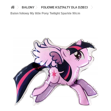
+
BALONY
BALONY
FOLIOWE KSZTAŁTY DLA DZIECI
+
PIECZENIE
Balon foliowy My little Pony Twilight Sparkle 90cm
+
BARWNIKI I DODATKI SPOŻYWCZE
+
SŁODKI STÓŁ PARTY
+
AKCESORIA IMPREZOWE
+
DEKORACJE
+
UROCZYSTOŚCI
+
PODKŁADY /PRZEKŁADKI/WSPORNIKI/BANKETÓWKI
+
KOLEKCJE
+
OKAZJE
+
BUTLA Z HELEM
ZAMSZ W SPRAYU