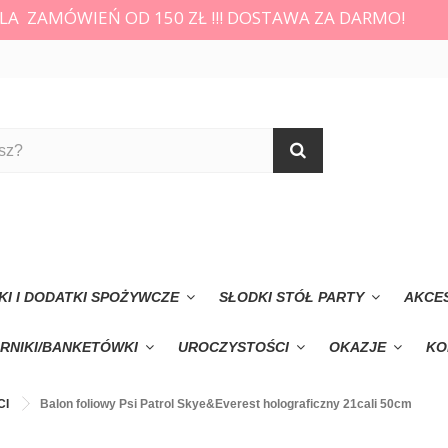
LA ZAMÓWIEŃ OD 150 ZŁ !!! DOSTAWA ZA DARMO!
KI I DODATKI SPOŻYWCZE
SŁODKI STÓŁ PARTY
AKCE
RNIKI/BANKETÓWKI
UROCZYSTOŚCI
OKAZJE
KO
CI
Balon foliowy Psi Patrol Skye&Everest holograficzny 21cali 50cm