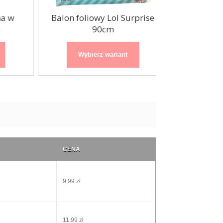
w
Balon foliowy Lol Surprise
Balon foliow
90cm
9
Wybierz wariant
Wybierz
CENA
9,99 zł
11,99 zł