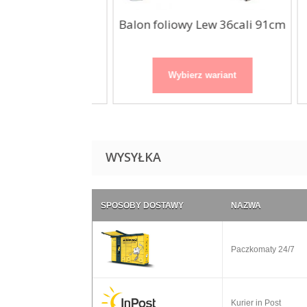
wy Dinozaur
Balon foliowy Lew 36cali 91cm
B
l żółty...
 wariant
Wybierz wariant
WYSYŁKA
SPOSOBY DOSTAWY
NAZWA
Paczkomaty 24/7
Kurier in Post