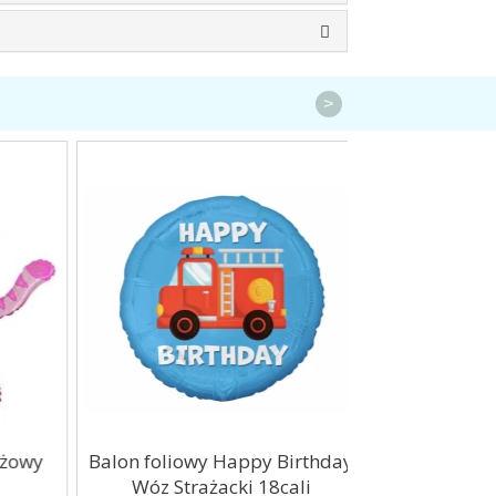
>
owy
Balon foliowy Happy Birthday
Balon foliowy
Wóz Strażacki 18cali
Lisek 18