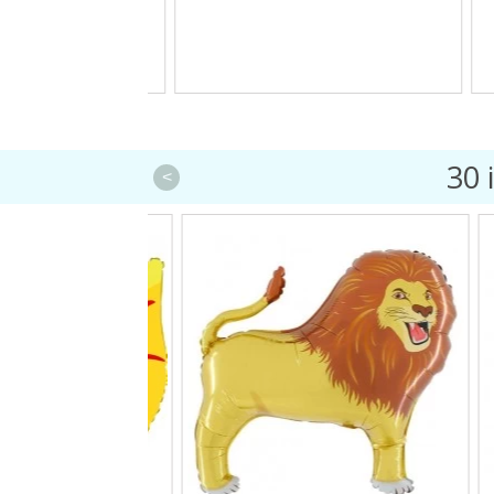
30 
<