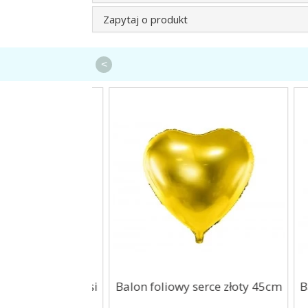
Zapytaj o produkt
<
e Psie Łapy Psi
Balon foliowy serce złoty 45cm
Bal
trol 5szt