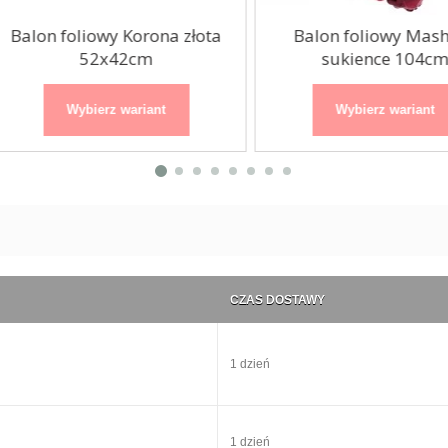
alon foliowy Korona złota
Balon foliowy Masha 
52x42cm
sukience 104cm
Wybierz wariant
Wybierz wariant
CZAS DOSTAWY
1 dzień
1 dzień