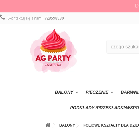
D
Skontaktuj się z nami:
728598830
BALONY
PIECZENIE
BARWNI
PODKŁADY /PRZEKŁADKI/WSPO
BALONY
FOLIOWE KSZTAŁTY DLA DZIE