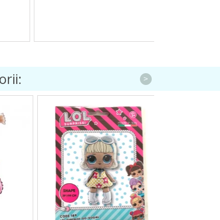
rii:
>