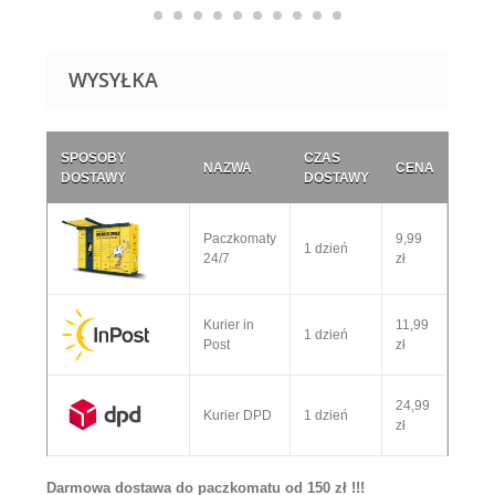
WYSYŁKA
SPOSOBY
CZAS
NAZWA
CENA
DOSTAWY
DOSTAWY
Paczkomaty
9,99
1 dzień
24/7
zł
Kurier in
11,99
1 dzień
Post
zł
24,99
Kurier DPD
1 dzień
zł
Darmowa dostawa do paczkomatu od 150 zł !!!