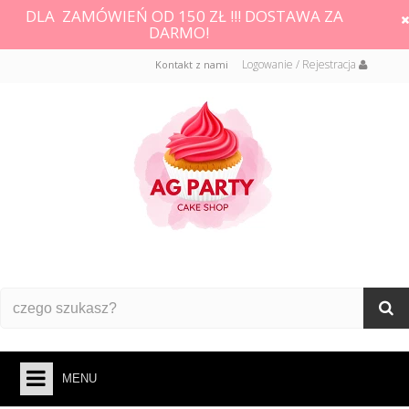
DLA ZAMÓWIEŃ OD 150 ZŁ !!! DOSTAWA ZA
DARMO!
Logowanie / Rejestracja
Kontakt z nami
MENU