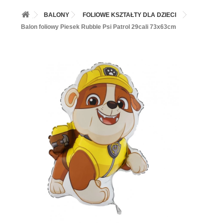
+
BALONY
BALONY
FOLIOWE KSZTAŁTY DLA DZIECI
+
PIECZENIE
Balon foliowy Piesek Rubble Psi Patrol 29cali 73x63cm
+
BARWNIKI I DODATKI SPOŻYWCZE
+
SŁODKI STÓŁ PARTY
+
AKCESORIA IMPREZOWE
+
DEKORACJE
+
UROCZYSTOŚCI
+
PODKŁADY /PRZEKŁADKI/WSPORNIKI/BANKETÓWKI
+
KOLEKCJE
+
OKAZJE
+
BUTLA Z HELEM
ZAMSZ W SPRAYU