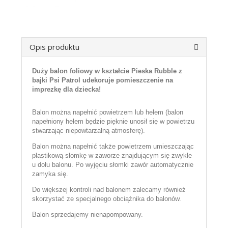
Opis produktu
Duży balon foliowy w kształcie Pieska Rubble z
bajki Psi Patrol udekoruje pomieszczenie na
imprezkę dla dziecka!
Balon można napełnić powietrzem lub helem (balon
napełniony helem będzie pięknie unosił się w powietrzu
stwarzając niepowtarzalną atmosferę).
Balon można napełnić także powietrzem umieszczając
plastikową słomkę w zaworze znajdującym się zwykle
u dołu balonu. Po wyjęciu słomki zawór automatycznie
zamyka się.
Do większej kontroli nad balonem zalecamy również
skorzystać ze specjalnego obciążnika do balonów.
Balon sprzedajemy nienapompowany.