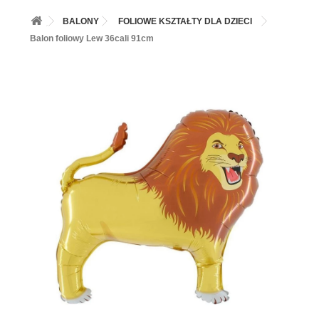
+
BALONY
BALONY
FOLIOWE KSZTAŁTY DLA DZIECI
+
PIECZENIE
Balon foliowy Lew 36cali 91cm
+
BARWNIKI I DODATKI SPOŻYWCZE
+
SŁODKI STÓŁ PARTY
+
AKCESORIA IMPREZOWE
+
DEKORACJE
+
UROCZYSTOŚCI
+
PODKŁADY /PRZEKŁADKI/WSPORNIKI/BANKETÓWKI
+
KOLEKCJE
+
OKAZJE
+
BUTLA Z HELEM
ZAMSZ W SPRAYU