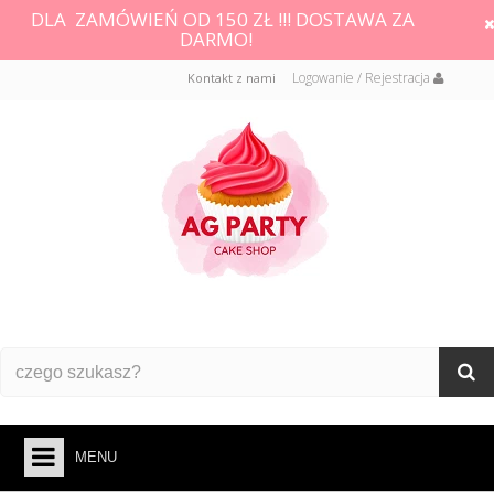
DLA ZAMÓWIEŃ OD 150 ZŁ !!! DOSTAWA ZA
DARMO!
Logowanie / Rejestracja
Kontakt z nami
MENU