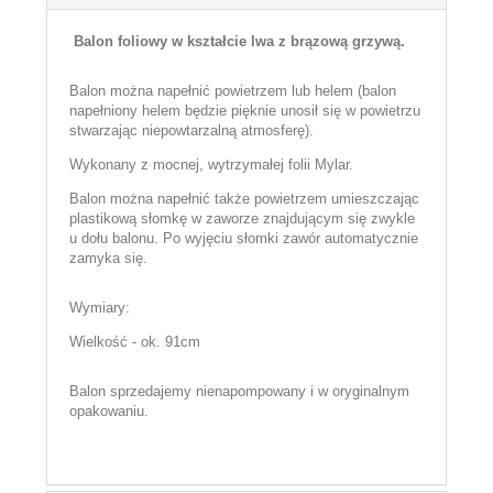
Balon foliowy w kształcie lwa z brązową grzywą.
Balon można napełnić powietrzem lub helem (balon
napełniony helem będzie pięknie unosił się w powietrzu
stwarzając niepowtarzalną atmosferę).
Wykonany z mocnej, wytrzymałej folii Mylar.
Balon można napełnić także powietrzem umieszczając
plastikową słomkę w zaworze znajdującym się zwykle
u dołu balonu. Po wyjęciu słomki zawór automatycznie
zamyka się.
Wymiary:
Wielkość - ok. 91cm
Balon sprzedajemy nienapompowany i w oryginalnym
opakowaniu.