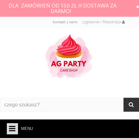
DLA ZAMÓWIEŃ OD 150 ZŁ !!! DOSTAWA ZA
DARMO!
Logowanie / Rejestracja
Kontakt z nami
MENU