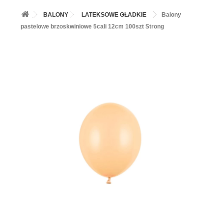
+
BALONY
BALONY
LATEKSOWE GŁADKIE
Balony
+
PIECZENIE
pastelowe brzoskwiniowe 5cali 12cm 100szt Strong
+
BARWNIKI I DODATKI SPOŻYWCZE
+
SŁODKI STÓŁ PARTY
+
AKCESORIA IMPREZOWE
+
DEKORACJE
+
UROCZYSTOŚCI
+
PODKŁADY /PRZEKŁADKI/WSPORNIKI/BANKETÓWKI
+
KOLEKCJE
+
OKAZJE
+
BUTLA Z HELEM
ZAMSZ W SPRAYU