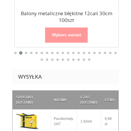
...
Balony metaliczne błękitne 12cali 30cm
Ba
100szt
Wybierz wariant
WYSYŁKA
SPOSOBY
CZAS
NAZWA
CENA
DOSTAWY
DOSTAWY
Paczkomaty
9,99
1 dzień
24/7
zł