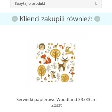
Zapytaj o produkt
Klienci zakupili również:
<
>
szt
Serwetki papierowe Woodland 33x33cm
B
20szt