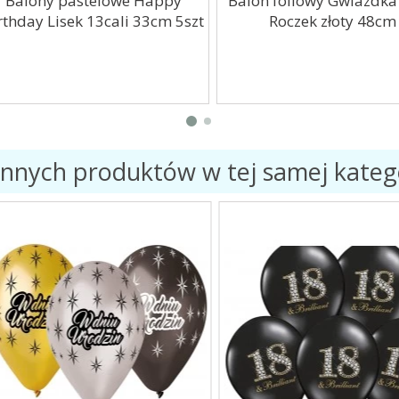
alony pastelowe Happy
Balon foliowy Gwiazdka
hday Lisek 13cali 33cm 5szt
Roczek złoty 48cm
innych produktów w tej samej katego