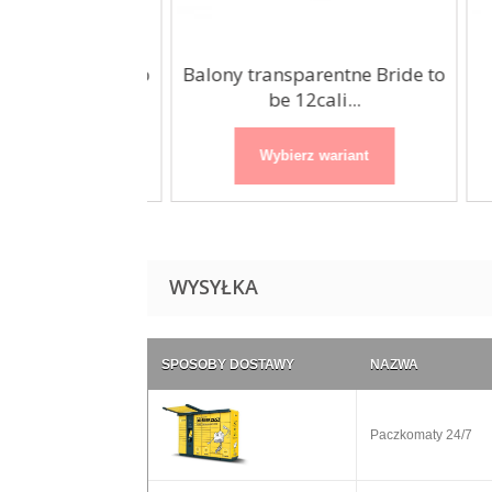
rentne Bride to
Balony transparentne Bride to
B
ali...
be 12cali...
 wariant
Wybierz wariant
WYSYŁKA
SPOSOBY DOSTAWY
NAZWA
Paczkomaty 24/7