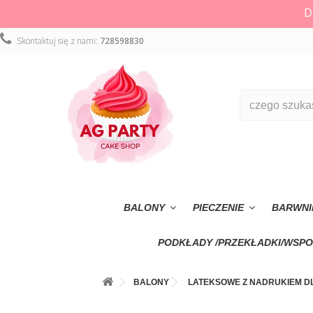
D
Skontaktuj się z nami:
728598830
BALONY
PIECZENIE
BARWNI
PODKŁADY /PRZEKŁADKI/WSPO
BALONY
LATEKSOWE Z NADRUKIEM D