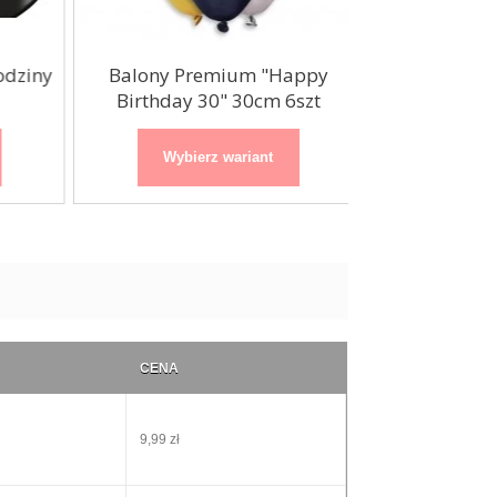
ziny
Balony Premium "Happy
Balony Pre
Birthday 30" 30cm 6szt
Birthday 4
Wybierz wariant
Wybierz
CENA
9,99 zł