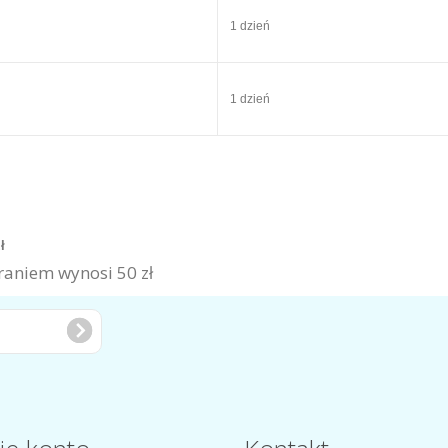
1 dzień
1 dzień
zł
aniem wynosi 50 zł