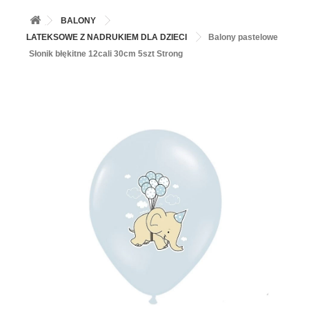
+
BALONY
BALONY
+
PIECZENIE
LATEKSOWE Z NADRUKIEM DLA DZIECI
Balony pastelowe
Słonik błękitne 12cali 30cm 5szt Strong
+
BARWNIKI I DODATKI SPOŻYWCZE
+
SŁODKI STÓŁ PARTY
+
AKCESORIA IMPREZOWE
+
DEKORACJE
+
UROCZYSTOŚCI
+
PODKŁADY /PRZEKŁADKI/WSPORNIKI/BANKETÓWKI
+
KOLEKCJE
+
OKAZJE
+
BUTLA Z HELEM
ZAMSZ W SPRAYU