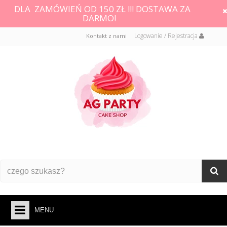
DLA ZAMÓWIEŃ OD 150 ZŁ !!! DOSTAWA ZA
DARMO!
Logowanie / Rejestracja
Kontakt z nami
MENU