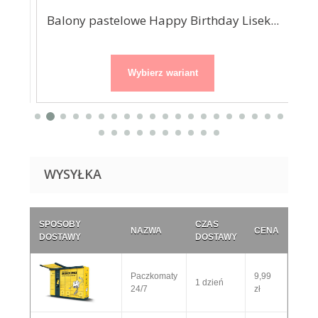
Balony pastelowe Happy Birthday Lisek...
Wybierz wariant
WYSYŁKA
SPOSOBY
CZAS
NAZWA
CENA
DOSTAWY
DOSTAWY
Paczkomaty
9,99
1 dzień
24/7
zł