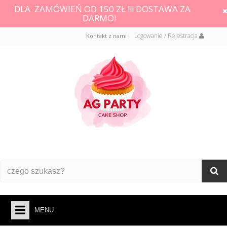
DLA ZAMÓWIEŃ OD 150 ZŁ !!! DOSTAWA ZA
DARMO!
Logowanie / Rejestracja
Kontakt z nami
MENU