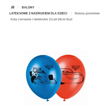
+
BALONY
BALONY
+
PIECZENIE
LATEKSOWE Z NADRUKIEM DLA DZIECI
Balony pastelowe
Auta czerwone i niebieskie 11cali 28cm 8szt
+
BARWNIKI I DODATKI SPOŻYWCZE
+
SŁODKI STÓŁ PARTY
+
AKCESORIA IMPREZOWE
+
DEKORACJE
+
UROCZYSTOŚCI
+
PODKŁADY /PRZEKŁADKI/WSPORNIKI/BANKETÓWKI
+
KOLEKCJE
+
OKAZJE
+
BUTLA Z HELEM
ZAMSZ W SPRAYU