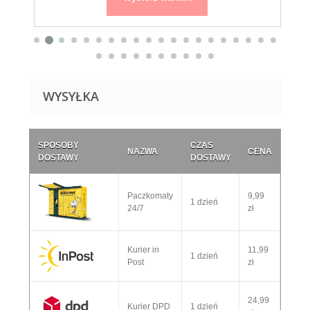
WYSYŁKA
SPOSOBY
CZAS
NAZWA
CENA
DOSTAWY
DOSTAWY
Paczkomaty
9,99
1 dzień
24/7
zł
Kurier in
11,99
1 dzień
Post
zł
24,99
Kurier DPD
1 dzień