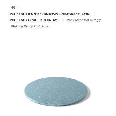
+
BALONY
+
PIECZENIE
PODKŁADY /PRZEKŁADKI/WSPORNIKI/BANKETÓWKI
PODKŁADY GRUBE KOLOROWE
Podkład po tort okrągły
+
BARWNIKI I DODATKI SPOŻYWCZE
Błękitny Gruby 25x1,2cm
+
SŁODKI STÓŁ PARTY
+
AKCESORIA IMPREZOWE
+
DEKORACJE
+
UROCZYSTOŚCI
+
PODKŁADY /PRZEKŁADKI/WSPORNIKI/BANKETÓWKI
+
KOLEKCJE
+
OKAZJE
+
BUTLA Z HELEM
ZAMSZ W SPRAYU