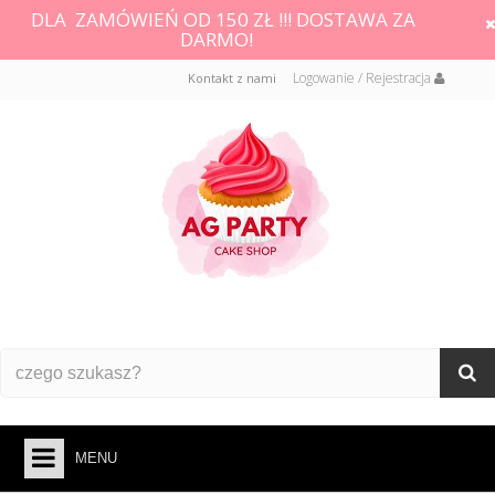
DLA ZAMÓWIEŃ OD 150 ZŁ !!! DOSTAWA ZA
DARMO!
Logowanie / Rejestracja
Kontakt z nami
MENU