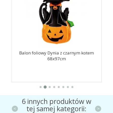
ość
Balon foliowy Dynia z czarnym kotem
Za
68x97cm
6 innych produktów w
tej samej kategorii:
<
>