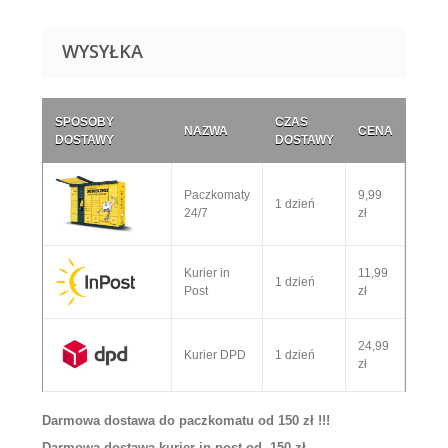
WYSYŁKA
SPOSOBY
CZAS
NAZWA
CENA
DOSTAWY
DOSTAWY
Paczkomaty
9,99
1 dzień
24/7
zł
Kurier in
11,99
1 dzień
Post
zł
24,99
Kurier DPD
1 dzień
zł
Darmowa dostawa do paczkomatu od 150 zł !!!
Darmowa dostawa kurier in post od 150 zł