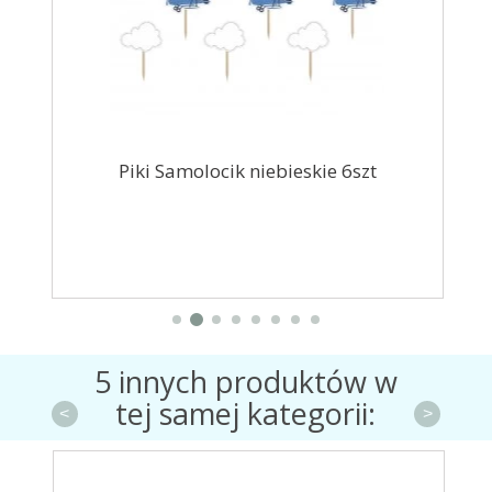
szt
Piki Samolocik niebieskie 6szt
Bal
5 innych produktów w
tej samej kategorii:
<
>