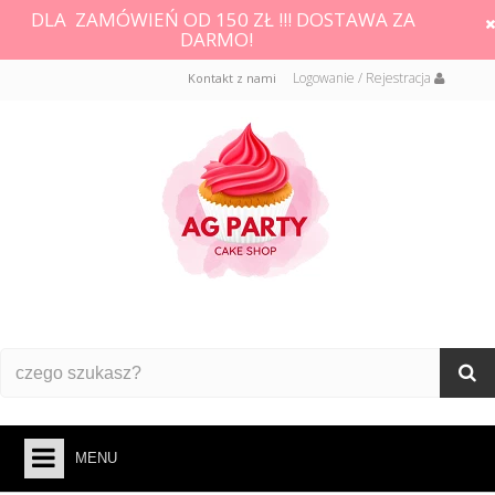
DLA ZAMÓWIEŃ OD 150 ZŁ !!! DOSTAWA ZA
DARMO!
Logowanie / Rejestracja
Kontakt z nami
MENU