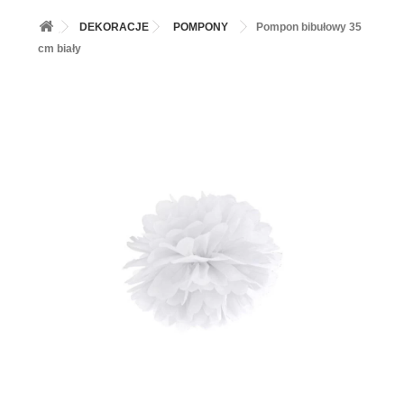
+
BALONY
DEKORACJE
POMPONY
Pompon bibułowy 35
+
PIECZENIE
cm biały
+
BARWNIKI I DODATKI SPOŻYWCZE
+
SŁODKI STÓŁ PARTY
+
AKCESORIA IMPREZOWE
+
DEKORACJE
+
UROCZYSTOŚCI
+
PODKŁADY /PRZEKŁADKI/WSPORNIKI/BANKETÓWKI
+
KOLEKCJE
+
OKAZJE
+
BUTLA Z HELEM
ZAMSZ W SPRAYU