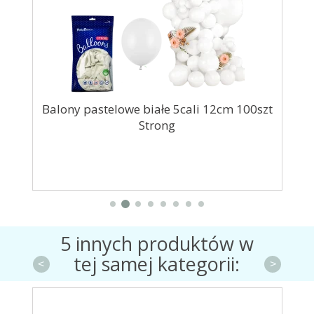
0ml
Balony pastelowe białe 5cali 12cm 100szt
B
Strong
5 innych produktów w
tej samej kategorii:
<
>