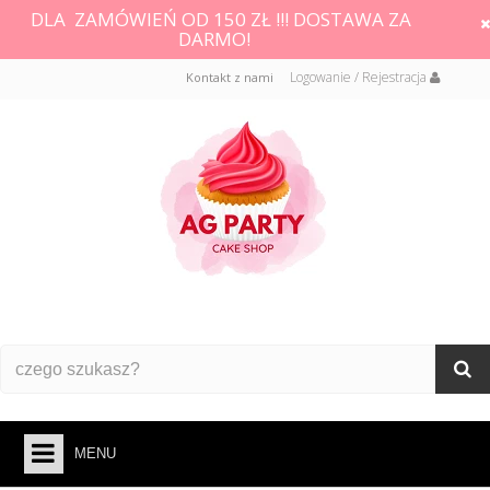
DLA ZAMÓWIEŃ OD 150 ZŁ !!! DOSTAWA ZA
DARMO!
Logowanie / Rejestracja
Kontakt z nami
MENU