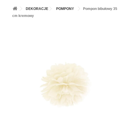
+
BALONY
DEKORACJE
POMPONY
Pompon bibułowy 35
+
PIECZENIE
cm kremowy
+
BARWNIKI I DODATKI SPOŻYWCZE
+
SŁODKI STÓŁ PARTY
+
AKCESORIA IMPREZOWE
+
DEKORACJE
+
UROCZYSTOŚCI
+
PODKŁADY /PRZEKŁADKI/WSPORNIKI/BANKETÓWKI
+
KOLEKCJE
+
OKAZJE
+
BUTLA Z HELEM
ZAMSZ W SPRAYU