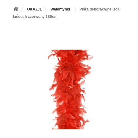
+
BALONY
OKAZJE
Walentynki
Pióra dekoracyjne Boa
+
PIECZENIE
łańcuch czerwony 180cm
+
BARWNIKI I DODATKI SPOŻYWCZE
+
SŁODKI STÓŁ PARTY
+
AKCESORIA IMPREZOWE
+
DEKORACJE
+
UROCZYSTOŚCI
+
PODKŁADY /PRZEKŁADKI/WSPORNIKI/BANKETÓWKI
+
KOLEKCJE
+
OKAZJE
+
BUTLA Z HELEM
ZAMSZ W SPRAYU