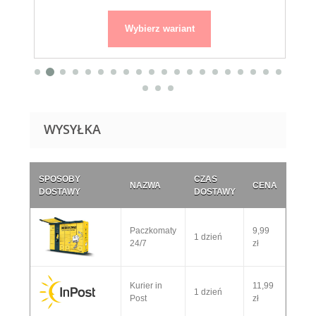
Wybierz wariant
WYSYŁKA
SPOSOBY
CZAS
NAZWA
CENA
DOSTAWY
DOSTAWY
Paczkomaty
9,99
1 dzień
24/7
zł
Kurier in
11,99
1 dzień
Post
zł