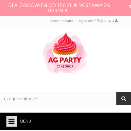
DLA ZAMÓWIEŃ OD 150 ZŁ !!! DOSTAWA ZA
DARMO!
Logowanie / Rejestracja
Kontakt z nami
MENU