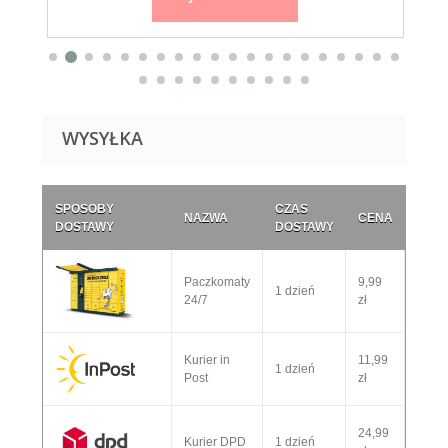
WYSYŁKA
SPOSOBY
CZAS
NAZWA
CENA
DOSTAWY
DOSTAWY
Paczkomaty
9,99
1 dzień
24/7
zł
Kurier in
11,99
1 dzień
Post
zł
24,99
Kurier DPD
1 dzień