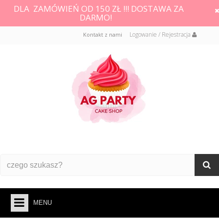
DLA ZAMÓWIEŃ OD 150 ZŁ !!! DOSTAWA ZA
DARMO!
Logowanie / Rejestracja
Kontakt z nami
MENU