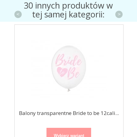
30 innych produktów w
tej samej kategorii:
<
>
...
Balony transparentne Bride to be 12cali...
Bu
Wybierz wariant