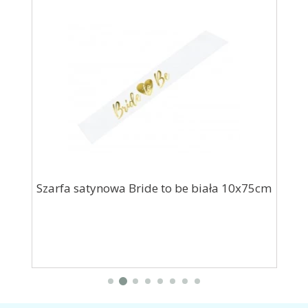
gold
Szarfa satynowa Bride to be biała 10x75cm
To