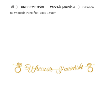
+
BALONY
UROCZYSTOŚCI
Wieczór panieński
Girlanda
+
PIECZENIE
na Wieczór Panieński złota 150cm
+
BARWNIKI I DODATKI SPOŻYWCZE
+
SŁODKI STÓŁ PARTY
+
AKCESORIA IMPREZOWE
+
DEKORACJE
+
UROCZYSTOŚCI
+
PODKŁADY /PRZEKŁADKI/WSPORNIKI/BANKETÓWKI
+
KOLEKCJE
+
OKAZJE
+
BUTLA Z HELEM
ZAMSZ W SPRAYU