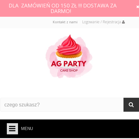
DLA ZAMÓWIEŃ OD 150 ZŁ !!! DOSTAWA ZA
DARMO!
Logowanie / Rejestracja
Kontakt z nami
MENU