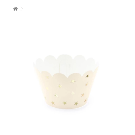
+
BALONY
+
PIECZENIE
+
BARWNIKI I DODATKI SPOŻYWCZE
+
SŁODKI STÓŁ PARTY
+
AKCESORIA IMPREZOWE
+
DEKORACJE
+
UROCZYSTOŚCI
+
PODKŁADY /PRZEKŁADKI/WSPORNIKI/BANKETÓWKI
+
KOLEKCJE
+
OKAZJE
+
BUTLA Z HELEM
ZAMSZ W SPRAYU