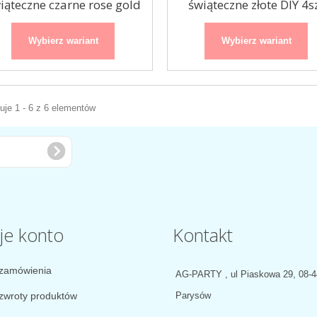
iąteczne czarne rose gold
świąteczne złote DIY 4s
DIY 4szt
Wybierz wariant
Wybierz wariant
je 1 - 6 z 6 elementów
je konto
Kontakt
zamówienia
AG-PARTY , ul Piaskowa 29, 08-
zwroty produktów
Parysów