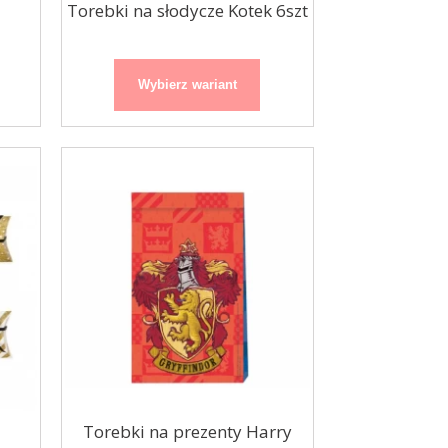
Torebki na słodycze Kotek 6szt
Organza / bieżnik
Paseczki złote
Wybierz wariant
48cmx9m
Torebki na prezenty Harry