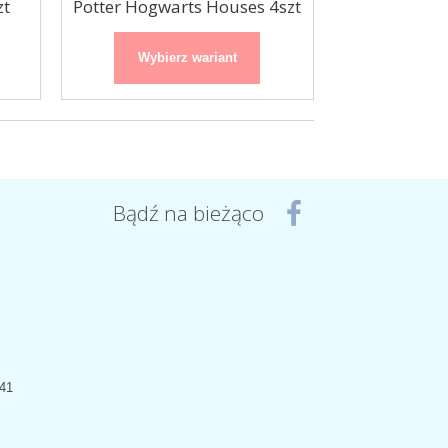
zt
Potter Hogwarts Houses 4szt
Wybierz wariant
Bądź na bieżąco
441