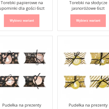
Torebki papierowe na
Torebki na słodycze
upominki dla gości 6szt
jasnoróżowe 6szt
Organza / bieżnik
Girlanda balonowa
Srebrny nadruk
czarno-złota
Wybierz wariant
Wybierz wariant
biała 48cmx9m
200cm
Pudełka na prezenty
Pudełka na prezenty