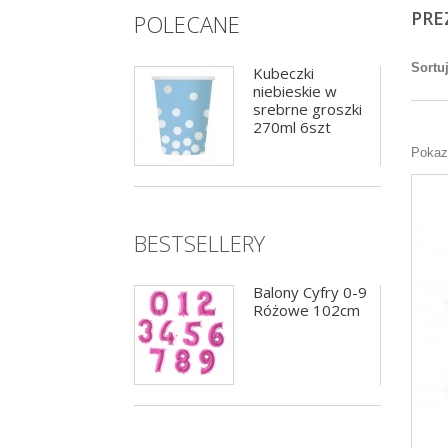
PRE
POLECANE
Sortu
Balony Cyfry 0-9
Kubeczki
Zielony 102cm
niebieskie w
srebrne groszki
270ml 6szt
Pokazu
BESTSELLERY
Balony Cyfry 0-9
Balony Cyfry 0-9
Niebieskie 102cm
Różowe 102cm