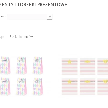
ZENTY I TOREBKI PREZENTOWE
j wg
--
Girlanda flagietki
pastelowa 12 flag
je 1 - 6 z 6 elementów
Spinka do form
regulowanych 1
szt