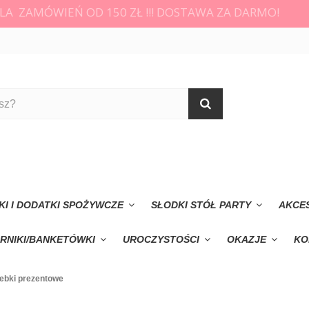
LA ZAMÓWIEŃ OD 150 ZŁ !!! DOSTAWA ZA DARMO!
KI I DODATKI SPOŻYWCZE
SŁODKI STÓŁ PARTY
AKCE
RNIKI/BANKETÓWKI
UROCZYSTOŚCI
OKAZJE
KO
rebki prezentowe