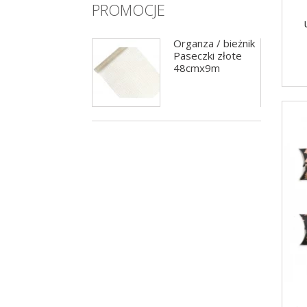
PROMOCJE
Girlanda balonowa
Organza / bieżnik
czarno-złota
Paseczki złote
200cm
48cmx9m