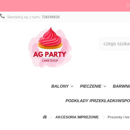
D
Skontaktuj się z nami:
728598830
BALONY
PIECZENIE
BARWNI
PODKŁADY /PRZEKŁADKI/WSPO
AKCESORIA IMPREZOWE
Prezenty i to