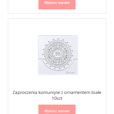
Wybierz wariant
Zaproszenia komunijne z ornamentem białe
10szt
Wybierz wariant