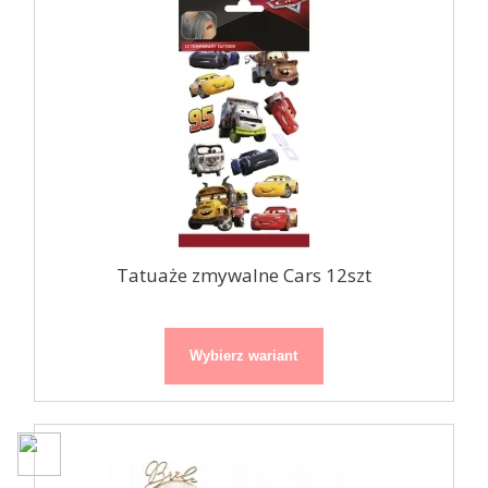
Tatuaże zmywalne Cars 12szt
Wybierz wariant