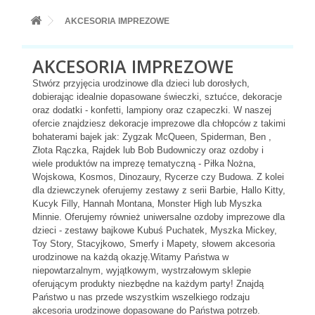
+
BALONY
AKCESORIA IMPREZOWE
+
PIECZENIE
AKCESORIA IMPREZOWE
+
BARWNIKI I DODATKI SPOŻYWCZE
Stwórz przyjęcia urodzinowe dla dzieci lub dorosłych,
+
SŁODKI STÓŁ PARTY
dobierając idealnie dopasowane świeczki, sztućce, dekoracje
oraz dodatki - konfetti, lampiony oraz czapeczki. W naszej
+
AKCESORIA IMPREZOWE
ofercie znajdziesz dekoracje imprezowe dla chłopców z takimi
bohaterami bajek jak: Zygzak McQueen, Spiderman, Ben ,
+
DEKORACJE
Złota Rączka, Rajdek lub Bob Budowniczy oraz ozdoby i
wiele produktów na imprezę tematyczną - Piłka Nożna,
+
UROCZYSTOŚCI
Wojskowa, Kosmos, Dinozaury, Rycerze czy Budowa. Z kolei
dla dziewczynek oferujemy zestawy z serii Barbie, Hallo Kitty,
+
PODKŁADY /PRZEKŁADKI/WSPORNIKI/BANKETÓWKI
Kucyk Filly, Hannah Montana, Monster High lub Myszka
Minnie. Oferujemy również uniwersalne ozdoby imprezowe dla
+
KOLEKCJE
dzieci - zestawy bajkowe Kubuś Puchatek, Myszka Mickey,
Toy Story, Stacyjkowo, Smerfy i Mapety, słowem akcesoria
+
urodzinowe na każdą okazję.Witamy Państwa w
OKAZJE
niepowtarzalnym, wyjątkowym, wystrzałowym sklepie
+
oferującym produkty niezbędne na każdym party! Znajdą
BUTLA Z HELEM
Państwo u nas przede wszystkim wszelkiego rodzaju
akcesoria urodzinowe dopasowane do Państwa potrzeb.
ZAMSZ W SPRAYU