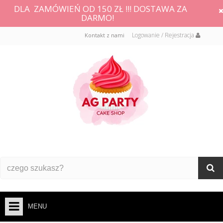
DLA ZAMÓWIEŃ OD 150 ZŁ !!! DOSTAWA ZA
DARMO!
Logowanie / Rejestracja
Kontakt z nami
MENU