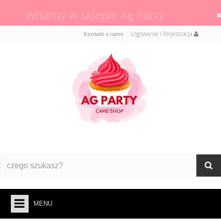
DLA ZAMÓWIEŃ OD 150 ZŁ !!! DOSTAWA ZA
DARMO!
Logowanie / Rejestracja
Kontakt z nami
MENU