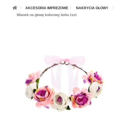
+
BALONY
AKCESORIA IMPREZOWE
NAKRYCIA GŁOWY
+
PIECZENIE
Wianek na głowę kolorowy boho 1szt
+
BARWNIKI I DODATKI SPOŻYWCZE
+
SŁODKI STÓŁ PARTY
+
AKCESORIA IMPREZOWE
+
DEKORACJE
+
UROCZYSTOŚCI
+
PODKŁADY /PRZEKŁADKI/WSPORNIKI/BANKETÓWKI
+
KOLEKCJE
+
OKAZJE
+
BUTLA Z HELEM
ZAMSZ W SPRAYU