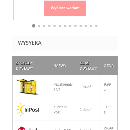
Wybierz wariant
WYSYŁKA
SPOSOBY
CZAS
NAZWA
CENA
DOSTAWY
DOSTAWY
Paczkomaty
9,99
1 dzień
24/7
zł
Kurier in
11,99
1 dzień
Post
zł
24,99