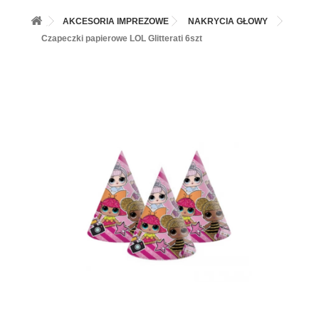
+
BALONY
AKCESORIA IMPREZOWE
NAKRYCIA GŁOWY
+
PIECZENIE
Czapeczki papierowe LOL Glitterati 6szt
+
BARWNIKI I DODATKI SPOŻYWCZE
+
SŁODKI STÓŁ PARTY
+
AKCESORIA IMPREZOWE
+
DEKORACJE
+
UROCZYSTOŚCI
+
PODKŁADY /PRZEKŁADKI/WSPORNIKI/BANKETÓWKI
+
KOLEKCJE
+
OKAZJE
+
BUTLA Z HELEM
ZAMSZ W SPRAYU