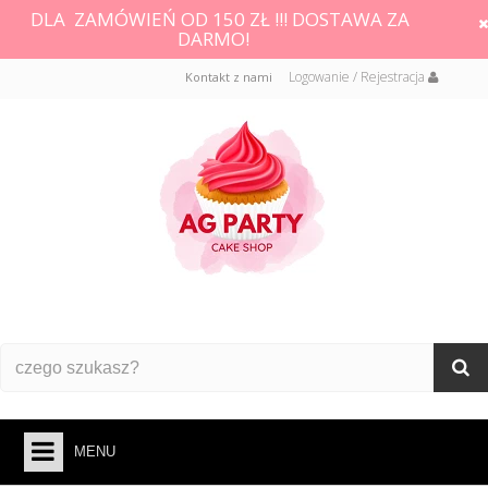
DLA ZAMÓWIEŃ OD 150 ZŁ !!! DOSTAWA ZA
DARMO!
Logowanie / Rejestracja
Kontakt z nami
MENU