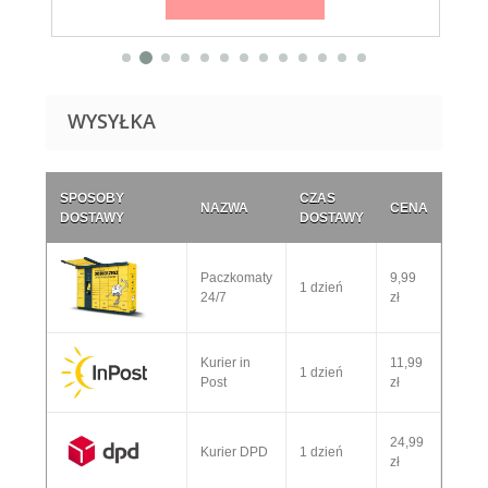
WYSYŁKA
SPOSOBY
CZAS
NAZWA
CENA
DOSTAWY
DOSTAWY
Paczkomaty
9,99
1 dzień
24/7
zł
Kurier in
11,99
1 dzień
Post
zł
24,99
Kurier DPD
1 dzień
zł