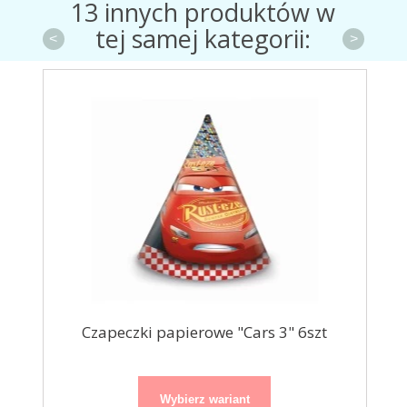
13 innych produktów w
tej samej kategorii:
<
>
ące
Czapeczki papierowe "Cars 3" 6szt
Cza
Wybierz wariant