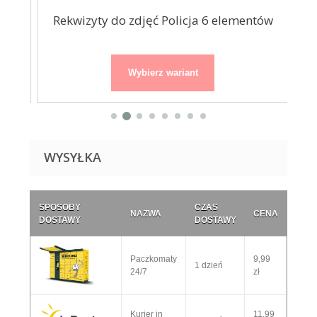
Rekwizyty do zdjęć Policja 6 elementów
Wybierz wariant
WYSYŁKA
SPOSOBY
CZAS
NAZWA
CENA
DOSTAWY
DOSTAWY
Paczkomaty
9,99
1 dzień
24/7
zł
Kurier in
11,99