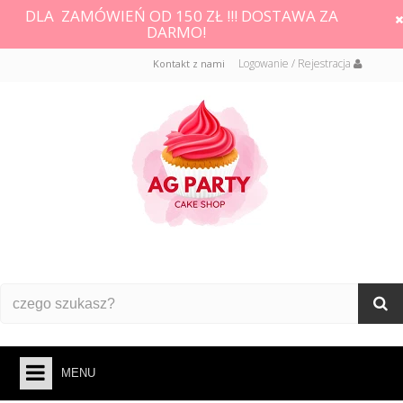
DLA ZAMÓWIEŃ OD 150 ZŁ !!! DOSTAWA ZA
DARMO!
Logowanie / Rejestracja
Kontakt z nami
MENU