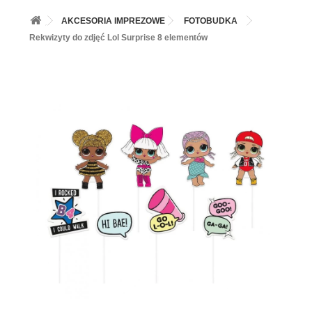
+
BALONY
AKCESORIA IMPREZOWE
FOTOBUDKA
+
PIECZENIE
Rekwizyty do zdjęć Lol Surprise 8 elementów
+
BARWNIKI I DODATKI SPOŻYWCZE
+
SŁODKI STÓŁ PARTY
+
AKCESORIA IMPREZOWE
+
DEKORACJE
+
UROCZYSTOŚCI
+
PODKŁADY /PRZEKŁADKI/WSPORNIKI/BANKETÓWKI
+
KOLEKCJE
+
OKAZJE
+
BUTLA Z HELEM
ZAMSZ W SPRAYU