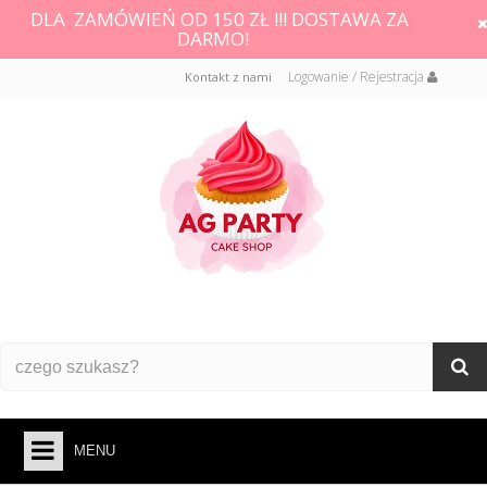
DLA ZAMÓWIEŃ OD 150 ZŁ !!! DOSTAWA ZA
DARMO!
Logowanie / Rejestracja
Kontakt z nami
MENU