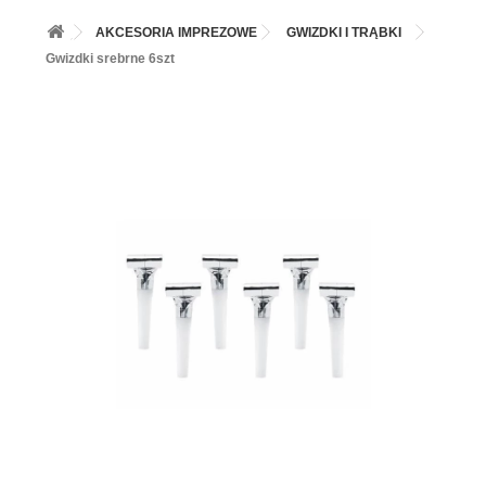
+
BALONY
AKCESORIA IMPREZOWE
GWIZDKI I TRĄBKI
+
PIECZENIE
Gwizdki srebrne 6szt
+
BARWNIKI I DODATKI SPOŻYWCZE
+
SŁODKI STÓŁ PARTY
+
AKCESORIA IMPREZOWE
+
DEKORACJE
+
UROCZYSTOŚCI
+
PODKŁADY /PRZEKŁADKI/WSPORNIKI/BANKETÓWKI
+
KOLEKCJE
+
OKAZJE
+
BUTLA Z HELEM
ZAMSZ W SPRAYU