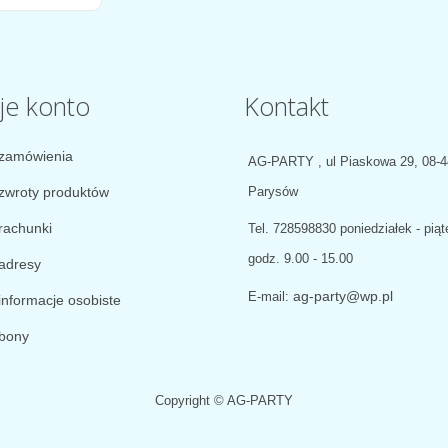
je konto
Kontakt
zamówienia
AG-PARTY , ul Piaskowa 29, 08-
zwroty produktów
Parysów
rachunki
Tel.
728598830 poniedziałek - piąt
godz. 9.00 - 15.00
adresy
ag-party@wp.pl
E-mail:
informacje osobiste
bony
Copyright © AG-PARTY