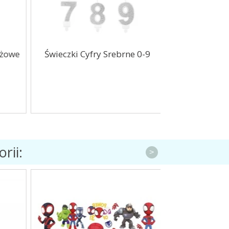
żowe
Świeczki Cyfry Srebrne 0-9
Balony na 4 u
30cm
rii:
>