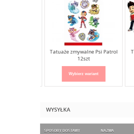
lne Psi Patrol
Tatuaże zmywalne Psi Patrol
Ta
szt
12szt
 wariant
Wybierz wariant
WYSYŁKA
SPOSOBY DOSTAWY
NAZWA