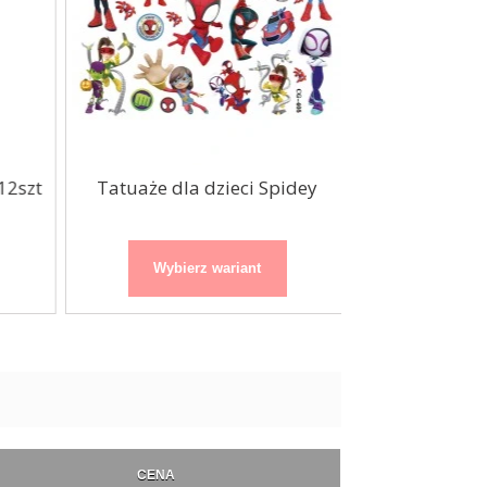
2szt
Tatuaże dla dzieci Spidey
Tatuaże zmywa
Disne
Wybierz wariant
Wybierz
CENA