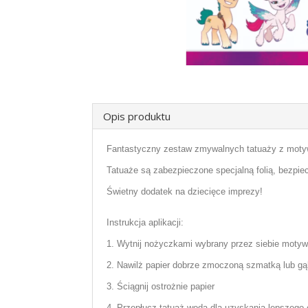
Opis produktu
Fantastyczny zestaw zmywalnych tatuaży z motyw
Tatuaże są zabezpieczone specjalną folią, bezpiec
Świetny dodatek na dziecięce imprezy!
Instrukcja aplikacji:
1. Wytnij nożyczkami wybrany przez siebie motyw, 
2. Nawilż papier dobrze zmoczoną szmatką lub gą
3. Ściągnij ostrożnie papier
4. Przepłucz tatuaż wodą dla uzyskania lepszego