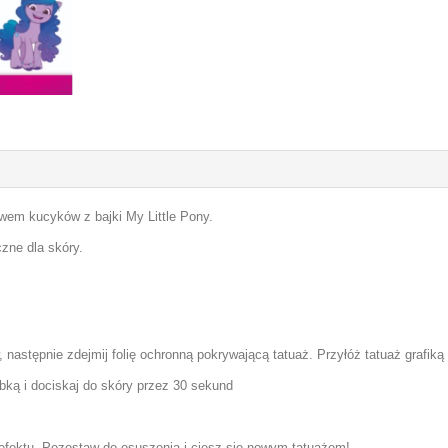
em kucyków z bajki My Little Pony.
zne dla skóry.
następnie zdejmij folię ochronną pokrywającą tatuaż. Przyłóż tatuaż grafiką 
bką i dociskaj do skóry przez 30 sekund
 efektu. Pozostaw do osuszenia i ciesz się nowym tatuażem!