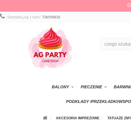
D
Skontaktuj się z nami:
728598830
BALONY
PIECZENIE
BARWNI
PODKŁADY /PRZEKŁADKI/WSPO
AKCESORIA IMPREZOWE
TATUAŻE ZM