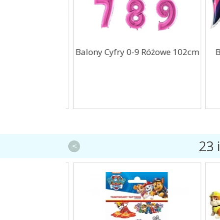
lne BOO 12szt
Balony Cyfry 0-9 Różowe 102cm
Ba
23 
<