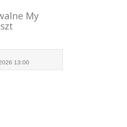
walne My
2szt
.2026 13:00