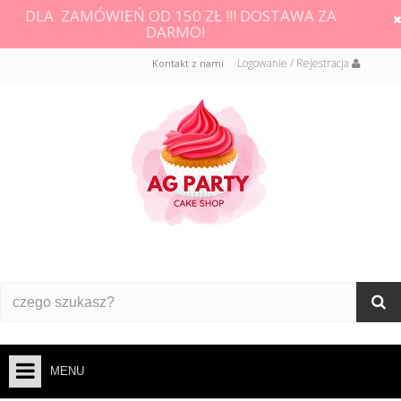
DLA ZAMÓWIEŃ OD 150 ZŁ !!! DOSTAWA ZA
DARMO!
Logowanie / Rejestracja
Kontakt z nami
MENU