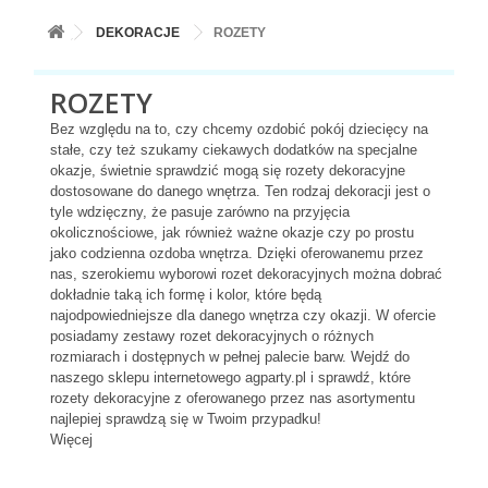
+
BALONY
DEKORACJE
ROZETY
+
PIECZENIE
ROZETY
+
BARWNIKI I DODATKI SPOŻYWCZE
Bez względu na to, czy chcemy ozdobić pokój dziecięcy na
+
SŁODKI STÓŁ PARTY
stałe, czy też szukamy ciekawych dodatków na specjalne
okazje, świetnie sprawdzić mogą się rozety dekoracyjne
+
AKCESORIA IMPREZOWE
dostosowane do danego wnętrza. Ten rodzaj dekoracji jest o
tyle wdzięczny, że pasuje zarówno na przyjęcia
+
DEKORACJE
okolicznościowe, jak również ważne okazje czy po prostu
jako codzienna ozdoba wnętrza. Dzięki oferowanemu przez
+
UROCZYSTOŚCI
nas, szerokiemu wyborowi rozet dekoracyjnych można dobrać
dokładnie taką ich formę i kolor, które będą
+
PODKŁADY /PRZEKŁADKI/WSPORNIKI/BANKETÓWKI
najodpowiedniejsze dla danego wnętrza czy okazji. W ofercie
posiadamy zestawy rozet dekoracyjnych o różnych
+
KOLEKCJE
rozmiarach i dostępnych w pełnej palecie barw. Wejdź do
naszego sklepu internetowego agparty.pl i sprawdź, które
+
rozety dekoracyjne z oferowanego przez nas asortymentu
OKAZJE
najlepiej sprawdzą się w Twoim przypadku!
+
Więcej
BUTLA Z HELEM
ZAMSZ W SPRAYU