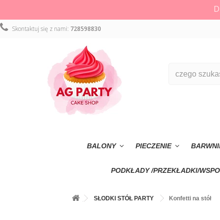
D
Skontaktuj się z nami:
728598830
BALONY
PIECZENIE
BARWNI
PODKŁADY /PRZEKŁADKI/WSPO
SŁODKI STÓŁ PARTY
Konfetti na stół