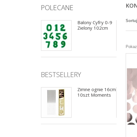
KON
POLECANE
Sortu
Girlanda flagietki
Balony Cyfry 0-9
pastelowa 12 flag
Zielony 102cm
Pokazu
BESTSELLERY
Świeczki Cyfry
Zimne ognie 16cm
Złote 0-9
10szt Moments