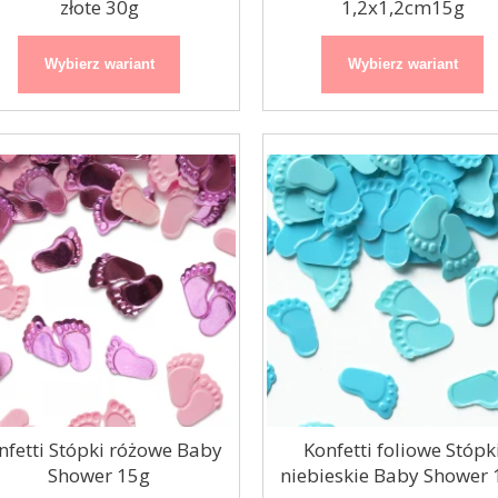
złote 30g
1,2x1,2cm15g
Wybierz wariant
Wybierz wariant
nfetti Stópki różowe Baby
Konfetti foliowe Stópk
Shower 15g
niebieskie Baby Shower 