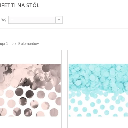
FETTI NA STÓŁ
j wg
--
Kubeczki
Girlanda flagietki
niebieskie w
pastelowa 12 flag
srebrne groszki
270ml 6szt
je 1 - 9 z 9 elementów
Fontanna tortowa
złota 25cm 1szt