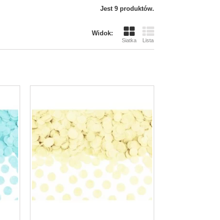
Jest 9 produktów.
Widok:
Balony Cyfry 0-9
Siatka
Lista
Zielony 102cm