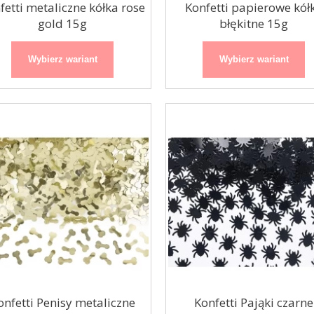
fetti metaliczne kółka rose
Konfetti papierowe kół
gold 15g
błękitne 15g
Organza / bieżnik
Girlanda balonowa
Srebrny nadruk
czarno-złota
Wybierz wariant
Wybierz wariant
biała 48cmx9m
200cm
onfetti Penisy metaliczne
Konfetti Pająki czarne