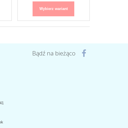
Wybierz wariant
Bądź na bieżąco
441
ek