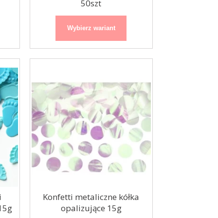
50szt
Wybierz wariant
i
Konfetti metaliczne kółka
15g
opalizujące 15g