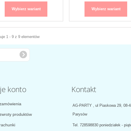
Wybierz wariant
Wybierz wariant
je 1 - 9 z 9 elementów
je konto
Kontakt
zamówienia
AG-PARTY , ul Piaskowa 29, 08-
zwroty produktów
Parysów
rachunki
Tel.
728598830 poniedziałek - piąt