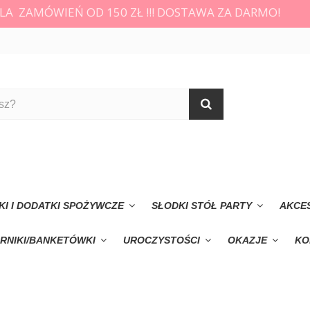
LA ZAMÓWIEŃ OD 150 ZŁ !!! DOSTAWA ZA DARMO!
KI I DODATKI SPOŻYWCZE
SŁODKI STÓŁ PARTY
AKCE
RNIKI/BANKETÓWKI
UROCZYSTOŚCI
OKAZJE
KO