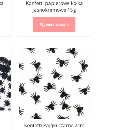
ka
Konfetti papierowe kółka
jasnokremowe 15g
Organza / bieżnik
Paseczki złote
Wybierz wariant
48cmx9m
Konfetti Pająki czarne 2cm