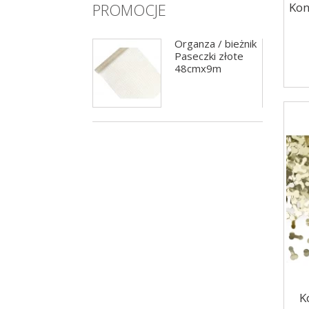
Kon
PROMOCJE
Girlanda balonowa
Organza / bieżnik
czarno-złota
Paseczki złote
200cm
48cmx9m
K