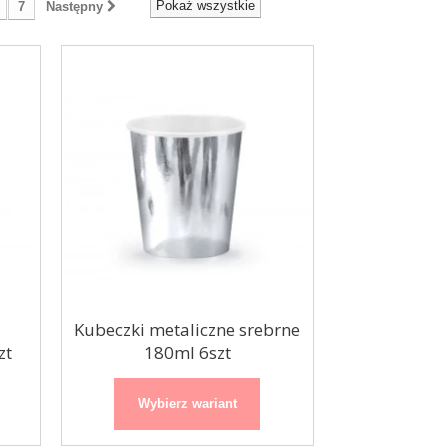
Pokaż wszystkie
7
Następny
Organza / bieżnik
Paseczki złote
48cmx9m
Kubeczki metaliczne srebrne
zt
180ml 6szt
Wybierz wariant