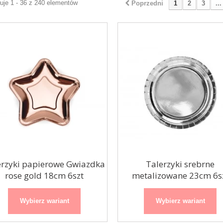
uje 1 - 36 z 240 elementów
Poprzedni
1
2
3
...
Organza / bieżnik
Girlanda balonowa
Srebrny nadruk
czarno-złota
biała 48cmx9m
200cm
erzyki papierowe Gwiazdka
Talerzyki srebrne
rose gold 18cm 6szt
metalizowane 23cm 6s
Wybierz wariant
Wybierz wariant