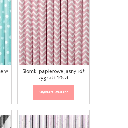
ne w
Słomki papierowe jasny róż
zygzaki 10szt
Wybierz wariant