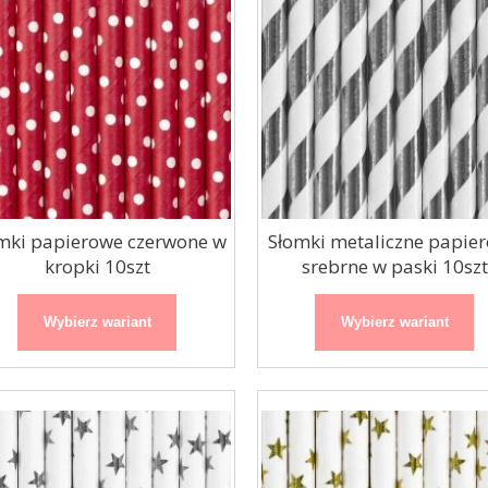
mki papierowe czerwone w
Słomki metaliczne papie
kropki 10szt
srebrne w paski 10szt
Wybierz wariant
Wybierz wariant