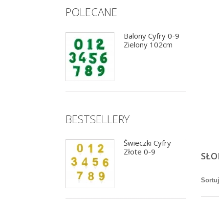
POLECANE
Girlanda flagietki
Balony Cyfry 0-9
pastelowa 12 flag
Zielony 102cm
BESTSELLERY
Zimne ognie 16cm
Świeczki Cyfry
10szt Moments
Złote 0-9
SŁO
Sortu