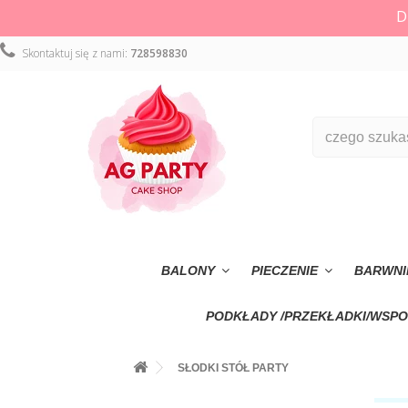
D
Skontaktuj się z nami:
728598830
BALONY
PIECZENIE
BARWNI
PODKŁADY /PRZEKŁADKI/WSPO
SŁODKI STÓŁ PARTY