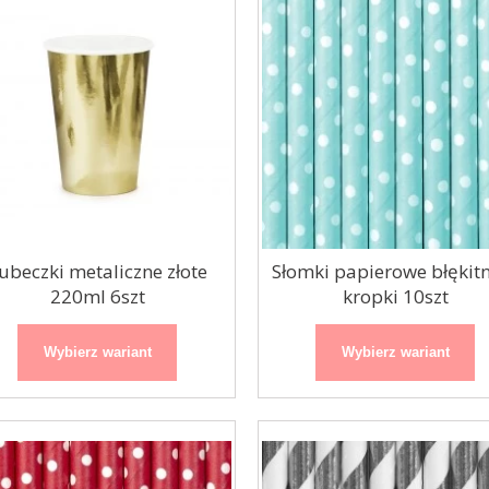
ubeczki metaliczne złote
Słomki papierowe błękit
220ml 6szt
kropki 10szt
Wybierz wariant
Wybierz wariant