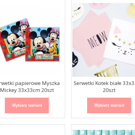
rwetki papierowe Myszka
Serwetki Kotek białe 33x
Mickey 33x33cm 20szt
20szt
Wybierz wariant
Wybierz wariant