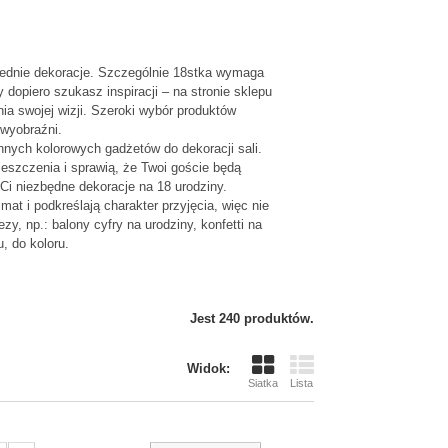
Balony Cyfry 0-9
wiednie dekoracje. Szczególnie 18stka wymaga
Zielony 102cm
dopiero szukasz inspiracji – na stronie sklepu
ia swojej wizji. Szeroki wybór produktów
 wyobraźni.
 innych kolorowych gadżetów do dekoracji sali.
eszczenia i sprawią, że Twoi goście będą
Ci niezbędne dekoracje na 18 urodziny.
t i podkreślają charakter przyjęcia, więc nie
, np.: balony cyfry na urodziny, konfetti na
, do koloru.
Świeczki Cyfry
Złote 0-9
Jest 240 produktów.
Widok:
Siatka
Lista