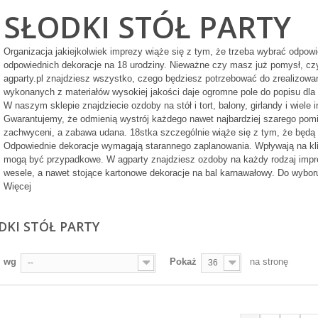
SŁODKI STÓŁ PARTY
Kubeczki
Girlanda flagietki
Organizacja jakiejkolwiek imprezy wiąże się z tym, że trzeba wybrać odpo
niebieskie w
pastelowa 12 flag
odpowiednich dekoracje na 18 urodziny. Nieważne czy masz już pomysł, czy 
srebrne groszki
agparty.pl znajdziesz wszystko, czego będziesz potrzebować do zrealizowan
270ml 6szt
wykonanych z materiałów wysokiej jakości daje ogromne pole do popisu dla
W naszym sklepie znajdziecie ozdoby na stół i tort, balony, girlandy i wiele
Gwarantujemy, że odmienią wystrój każdego nawet najbardziej szarego pomi
zachwyceni, a zabawa udana. 18stka szczególnie wiąże się z tym, że będą 
Odpowiednie dekoracje wymagają starannego zaplanowania. Wpływają na klima
mogą być przypadkowe. W agparty znajdziesz ozdoby na każdy rodzaj imprezy
wesele, a nawet stojące kartonowe dekoracje na bal karnawałowy. Do wyboru
Więcej
Dwustronne
Zimne ognie 16cm
kropki klejowe
10szt Moments
DKI STÓŁ PARTY
100szt na rolce
j wg
Pokaż
na stronę
--
36