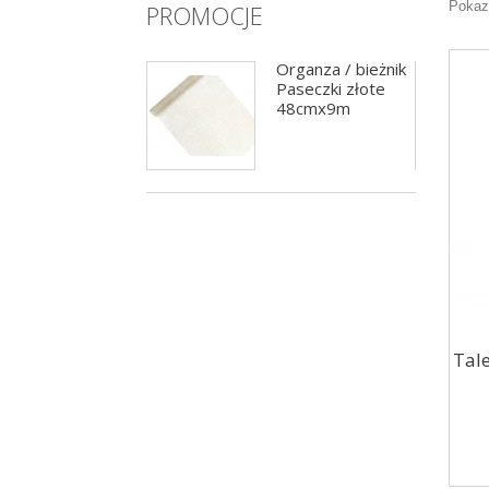
Pokaz
PROMOCJE
Girlanda balonowa
Organza / bieżnik
czarno-złota
Paseczki złote
200cm
48cmx9m
Tal