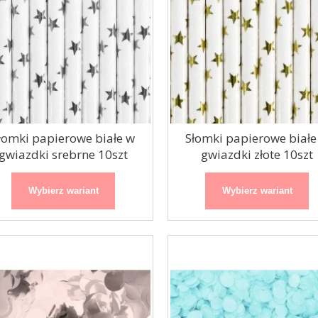
łomki papierowe białe w
Słomki papierowe białe
gwiazdki srebrne 10szt
gwiazdki złote 10szt
Wybierz wariant
Wybierz wariant