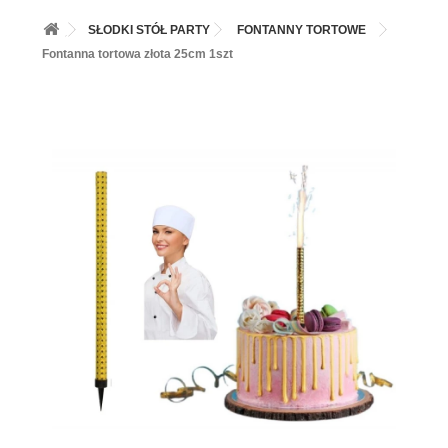
+
BALONY
SŁODKI STÓŁ PARTY
FONTANNY TORTOWE
+
PIECZENIE
Fontanna tortowa złota 25cm 1szt
+
BARWNIKI I DODATKI SPOŻYWCZE
+
SŁODKI STÓŁ PARTY
+
AKCESORIA IMPREZOWE
+
DEKORACJE
+
UROCZYSTOŚCI
+
PODKŁADY /PRZEKŁADKI/WSPORNIKI/BANKETÓWKI
+
KOLEKCJE
+
OKAZJE
+
BUTLA Z HELEM
ZAMSZ W SPRAYU