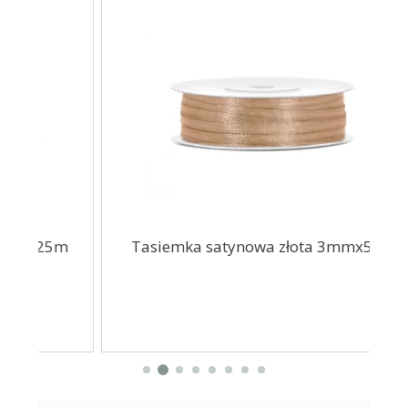
5m
Tasiemka satynowa złota 3mmx50m
Gi