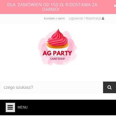
DLA ZAMÓWIEŃ OD 150 ZŁ !!! DOSTAWA ZA
DARMO!
Logowanie / Rejestracja
Kontakt z nami
MENU