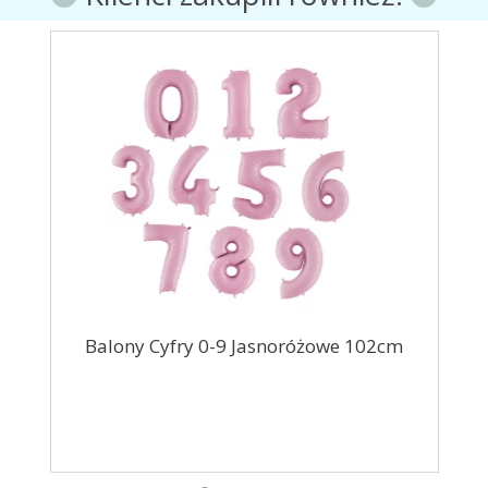
33cm
Balony Cyfry 0-9 Jasnoróżowe 102cm
Ba