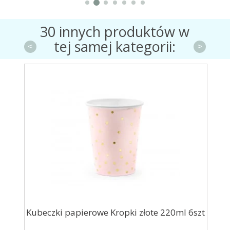
30 innych produktów w
tej samej kategorii:
<
>
y
Kubeczki papierowe Kropki złote 220ml 6szt
K