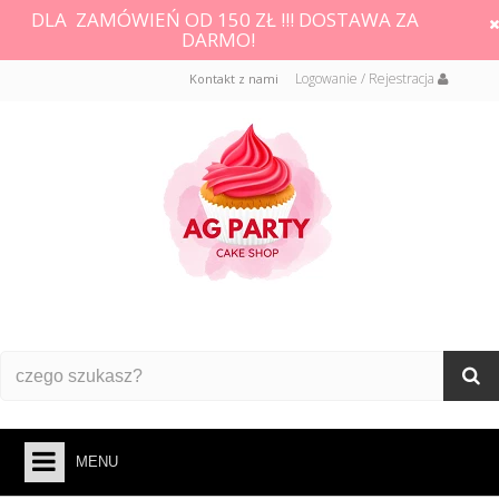
DLA ZAMÓWIEŃ OD 150 ZŁ !!! DOSTAWA ZA
DARMO!
Logowanie / Rejestracja
Kontakt z nami
MENU