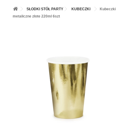
+
BALONY
SŁODKI STÓŁ PARTY
KUBECZKI
Kubeczki
+
PIECZENIE
metaliczne złote 220ml 6szt
+
BARWNIKI I DODATKI SPOŻYWCZE
+
SŁODKI STÓŁ PARTY
+
AKCESORIA IMPREZOWE
+
DEKORACJE
+
UROCZYSTOŚCI
+
PODKŁADY /PRZEKŁADKI/WSPORNIKI/BANKETÓWKI
+
KOLEKCJE
+
OKAZJE
+
BUTLA Z HELEM
ZAMSZ W SPRAYU