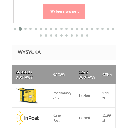
Wybierz wariant
WYSYŁKA
SPOSOBY
CZAS
NAZWA
CENA
DOSTAWY
DOSTAWY
Paczkomaty
9,99
1 dzień
24/7
zł
Kurier in
11,99
1 dzień
Post
zł