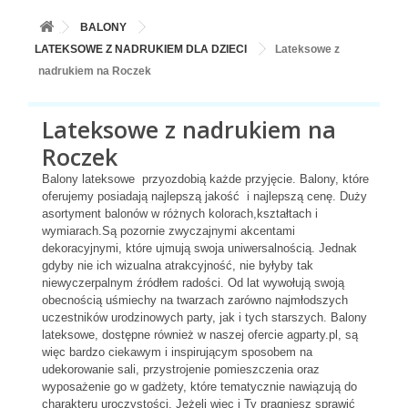
+
BALONY
BALONY
+
PIECZENIE
LATEKSOWE Z NADRUKIEM DLA DZIECI
Lateksowe z
nadrukiem na Roczek
+
BARWNIKI I DODATKI SPOŻYWCZE
+
SŁODKI STÓŁ PARTY
Lateksowe z nadrukiem na
Roczek
+
AKCESORIA IMPREZOWE
Balony lateksowe przyozdobią każde przyjęcie. Balony, które
+
DEKORACJE
oferujemy posiadają najlepszą jakość i najlepszą cenę. Duży
asortyment balonów w różnych kolorach,kształtach i
+
UROCZYSTOŚCI
wymiarach.Są pozornie zwyczajnymi akcentami
dekoracyjnymi, które ujmują swoja uniwersalnością. Jednak
+
PODKŁADY /PRZEKŁADKI/WSPORNIKI/BANKETÓWKI
gdyby nie ich wizualna atrakcyjność, nie byłyby tak
niewyczerpalnym źródłem radości. Od lat wywołują swoją
+
KOLEKCJE
obecnością uśmiechy na twarzach zarówno najmłodszych
uczestników urodzinowych party, jak i tych starszych. Balony
+
OKAZJE
lateksowe, dostępne również w naszej ofercie agparty.pl, są
więc bardzo ciekawym i inspirującym sposobem na
+
BUTLA Z HELEM
udekorowanie sali, przystrojenie pomieszczenia oraz
wyposażenie go w gadżety, które tematycznie nawiązują do
charakteru uroczystości. Jeżeli więc i Ty pragniesz sprawić
ZAMSZ W SPRAYU