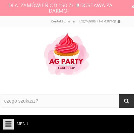
DLA ZAMÓWIEŃ OD 150 ZŁ !!! DOSTAWA ZA
DARMO!
Logowanie / Rejestracja
Kontakt z nami
MENU