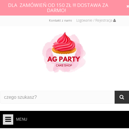
DLA ZAMÓWIEŃ OD 150 ZŁ !!! DOSTAWA ZA
DARMO!
Logowanie / Rejestracja
Kontakt z nami
MENU