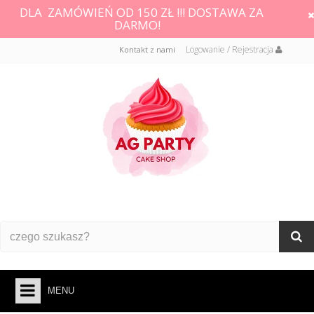
DLA ZAMÓWIEŃ OD 150 ZŁ !!! DOSTAWA ZA
DARMO!
Logowanie / Rejestracja
Kontakt z nami
MENU