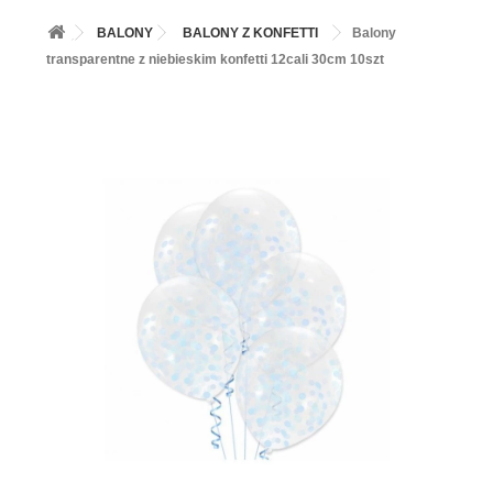
+
BALONY
BALONY
BALONY Z KONFETTI
Balony
+
PIECZENIE
transparentne z niebieskim konfetti 12cali 30cm 10szt
+
BARWNIKI I DODATKI SPOŻYWCZE
+
SŁODKI STÓŁ PARTY
+
AKCESORIA IMPREZOWE
+
DEKORACJE
+
UROCZYSTOŚCI
+
PODKŁADY /PRZEKŁADKI/WSPORNIKI/BANKETÓWKI
+
KOLEKCJE
+
OKAZJE
+
BUTLA Z HELEM
ZAMSZ W SPRAYU