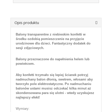
Opis produktu
Balony transparentne z niebieskim konfetti w
środku ozdobią pomieszczenie na przyjęcie
urodzinowe dla dzieci. Fantastyczny dodatek do
sesji zdjęciowych.
Balony przeznaczone do napełnienia helem lub
powietrzem.
Aby konfetti trzymało się lepiej ścianek potrzyj
nadmuchany balon dłonią, swetrem, włosami aby
tworzyło pole elektrostatyczne. Po nadmuchaniu
balonów ustami musisz odczekać kilka minut aż
skondensowana para się ulotni - wtedy uzyskujesz
najlepszy efekt!
Wymiary: