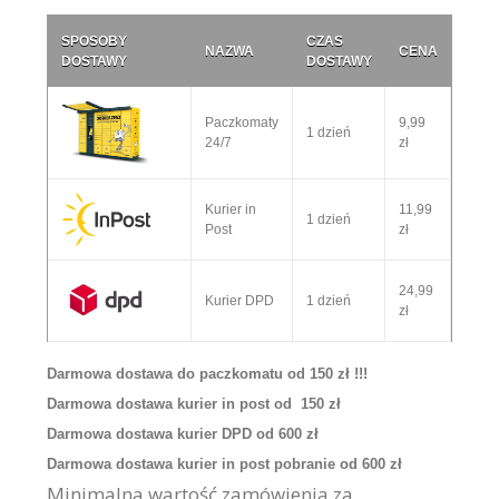
SPOSOBY
CZAS
NAZWA
CENA
DOSTAWY
DOSTAWY
Paczkomaty
9,99
1 dzień
24/7
zł
Kurier in
11,99
1 dzień
Post
zł
24,99
Kurier DPD
1 dzień
zł
Darmowa dostawa do paczkomatu od 150 zł !!!
Darmowa dostawa kurier in post od 150 zł
Darmowa dostawa kurier DPD od 600 zł
Darmowa dostawa kurier in post pobranie od 600 zł
Minimalna wartość zamówienia za