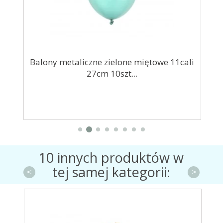
30cm
Balony metaliczne zielone miętowe 11cali
Pud
27cm 10szt...
10 innych produktów w
tej samej kategorii:
<
>