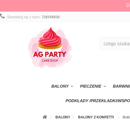
D
Skontaktuj się z nami:
728598830
BALONY
PIECZENIE
BARWNI
PODKŁADY /PRZEKŁADKI/WSPO
BALONY
BALONY Z KONFETTI
Buki