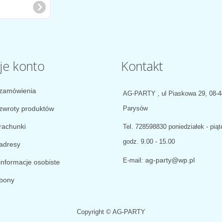
je konto
Kontakt
zamówienia
AG-PARTY , ul Piaskowa 29, 08-
zwroty produktów
Parysów
rachunki
Tel.
728598830 poniedziałek - piąt
godz. 9.00 - 15.00
adresy
ag-party@wp.pl
E-mail:
informacje osobiste
bony
Copyright © AG-PARTY