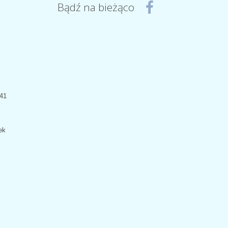
Bądź na bieżąco
441
ek