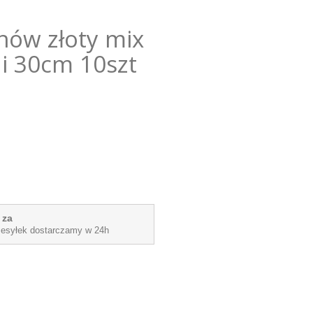
nów złoty mix
li 30cm 10szt
 za
zesyłek dostarczamy w 24h