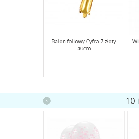
olorowe kropki
Balon foliowy Cyfra 7 złoty
Wi
ntny 40cm
40cm
10 
<