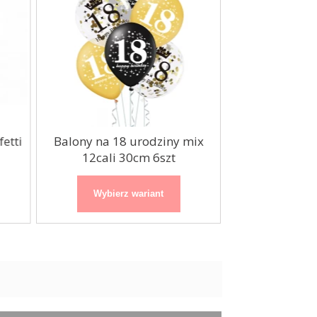
etti
Balony na 18 urodziny mix
Bukiet balon
12cali 30cm 6szt
12cali 3
Wybierz wariant
Wybierz