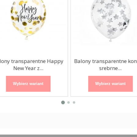
lony transparentne Happy
Balony transparentne konf
New Year z...
srebrne...
Wybierz wariant
Wybierz wariant