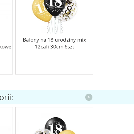
Balony na 18 urodziny mix
Balony tra
kowe
12cali 30cm 6szt
niebieskim kon
rii:
>