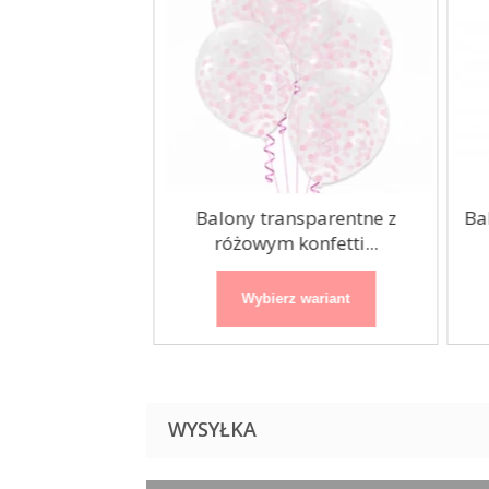
sparentne z
Balony transparentne z
Ba
konfetti...
różowym konfetti...
 wariant
Wybierz wariant
WYSYŁKA