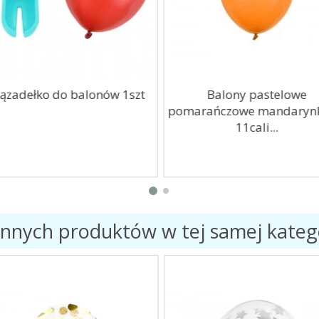
ązadełko do balonów 1szt
Balony pastelowe
pomarańczowe mandaryn
11cali...
innych produktów w tej samej katego