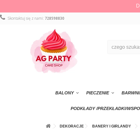
D
Skontaktuj się z nami:
728598830
BALONY
PIECZENIE
BARWNI
PODKŁADY /PRZEKŁADKI/WSPO
DEKORACJE
BANERY I GIRLANDY