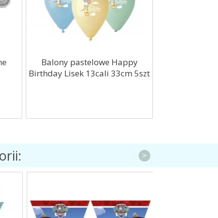
ne
Balony pastelowe Happy
Balon foliow
Birthday Lisek 13cali 33cm 5szt
36cal
rii:
>