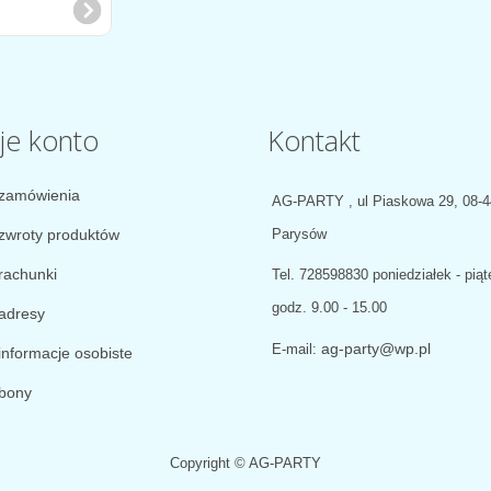
je konto
Kontakt
zamówienia
AG-PARTY , ul Piaskowa 29, 08-
zwroty produktów
Parysów
rachunki
Tel.
728598830 poniedziałek - piąt
godz. 9.00 - 15.00
adresy
ag-party@wp.pl
E-mail:
informacje osobiste
bony
Copyright © AG-PARTY