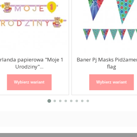
rlanda papierowa "Moje 1
Baner Pj Masks Pidżamers
Urodziny"...
flag
Wybierz wariant
Wybierz wariant