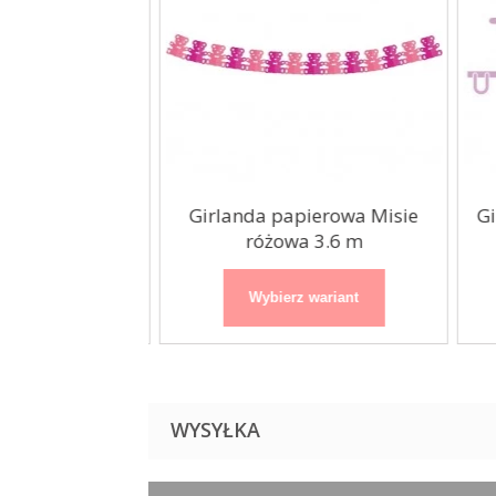
 Syrenka
Girlanda papierowa Misie
Gi
x100cm
różowa 3.6 m
 wariant
Wybierz wariant
WYSYŁKA