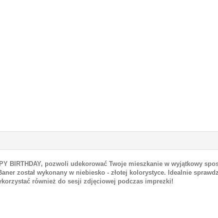
PY BIRTHDAY, pozwoli udekorować Twoje mieszkanie w wyjątkowy sposó
Baner został wykonany w niebiesko - złotej kolorystyce. Idealnie spra
ykorzystać również do sesji zdjęciowej podczas imprezki!