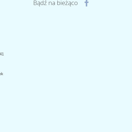
Bądź na bieżąco
441
ek