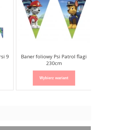
i 9
Baner foliowy Psi Patrol flagi
Świderki deko
230cm
Sam
Wybierz wariant
Wybierz