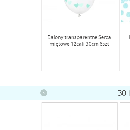
 Miś Woodland
Balony transparentne Serca
K
cm
miętowe 12cali 30cm 6szt
30 
<