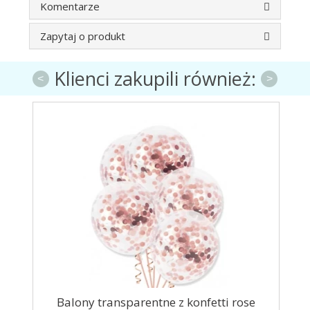
Komentarze
Zapytaj o produkt
Klienci zakupili również:
<
>
sek
Balony transparentne z konfetti rose
Gir