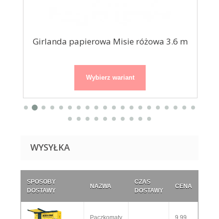
Girlanda papierowa Misie różowa 3.6 m
Gi
Wybierz wariant
WYSYŁKA
SPOSOBY
CZAS
NAZWA
CENA
DOSTAWY
DOSTAWY
Paczkomaty
9,99