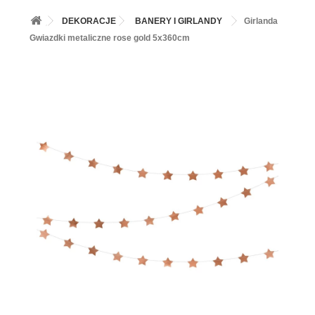
+
BALONY
DEKORACJE
BANERY I GIRLANDY
Girlanda
+
PIECZENIE
Gwiazdki metaliczne rose gold 5x360cm
+
BARWNIKI I DODATKI SPOŻYWCZE
+
SŁODKI STÓŁ PARTY
+
AKCESORIA IMPREZOWE
+
DEKORACJE
+
UROCZYSTOŚCI
+
PODKŁADY /PRZEKŁADKI/WSPORNIKI/BANKETÓWKI
+
KOLEKCJE
+
OKAZJE
+
BUTLA Z HELEM
ZAMSZ W SPRAYU