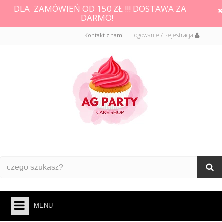
DLA ZAMÓWIEŃ OD 150 ZŁ !!! DOSTAWA ZA
DARMO!
Logowanie / Rejestracja
Kontakt z nami
MENU