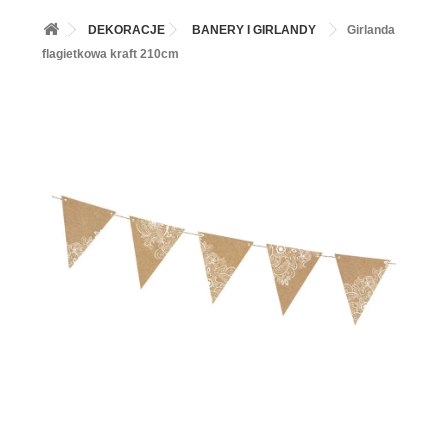
+
BALONY
DEKORACJE
BANERY I GIRLANDY
Girlanda
+
PIECZENIE
flagietkowa kraft 210cm
+
BARWNIKI I DODATKI SPOŻYWCZE
+
SŁODKI STÓŁ PARTY
+
AKCESORIA IMPREZOWE
+
DEKORACJE
+
UROCZYSTOŚCI
+
PODKŁADY /PRZEKŁADKI/WSPORNIKI/BANKETÓWKI
+
KOLEKCJE
+
OKAZJE
+
BUTLA Z HELEM
ZAMSZ W SPRAYU