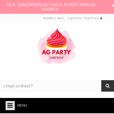
DLA ZAMÓWIEŃ OD 150 ZŁ !!! DOSTAWA ZA
DARMO!
Logowanie / Rejestracja
Kontakt z nami
MENU