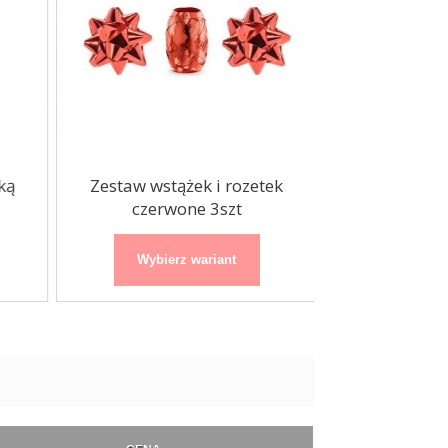
ą
Zestaw wstążek i rozetek
Zestaw wstążek
czerwone 3szt
3
Wybierz wariant
Wybierz