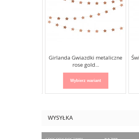
dki metaliczne
Girlanda Gwiazdki metaliczne
Świ
 5x360cm
rose gold...
 wariant
Wybierz wariant
WYSYŁKA