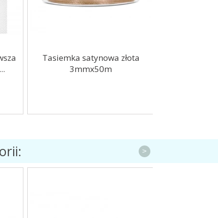
wsza
Tasiemka satynowa złota
Girlanda z bu
.
3mmx50m
Komunia Ś
rii:
>