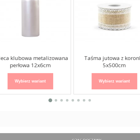
eca klubowa metalizowana
Taśma jutowa z koronk
perłowa 12x6cm
5x500cm
Wybierz wariant
Wybierz wariant