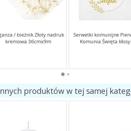
anza / bieżnik Złoty nadruk
Serwetki komunijne Pier
kremowa 36cmx9m
Komunia Święta kłosy..
innych produktów w tej samej katego