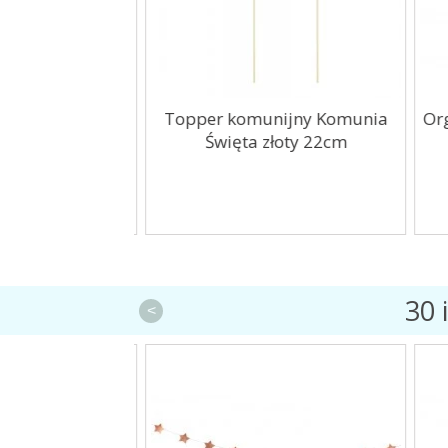
racyjne Sosna
Topper komunijny Komunia
Org
ta 500g
Święta złoty 22cm
30 
<