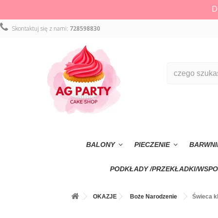
D
Skontaktuj się z nami:
728598830
BALONY
PIECZENIE
BARWNI
PODKŁADY /PRZEKŁADKI/WSPO
OKAZJE
Boże Narodzenie
Świeca k