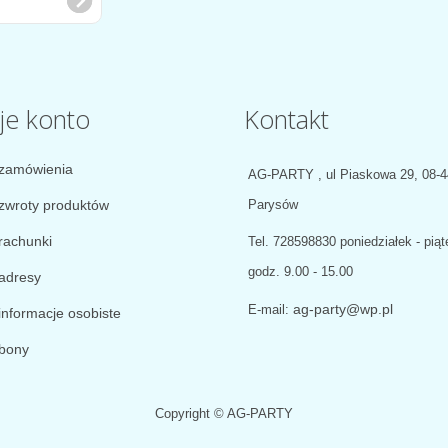
je konto
Kontakt
zamówienia
AG-PARTY , ul Piaskowa 29, 08-
zwroty produktów
Parysów
rachunki
Tel.
728598830 poniedziałek - piąt
godz. 9.00 - 15.00
adresy
ag-party@wp.pl
E-mail:
informacje osobiste
bony
Copyright © AG-PARTY