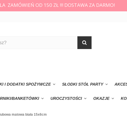
LA ZAMÓWIEŃ OD 150 ZŁ !!! DOSTAWA ZA DARMO!
KI I DODATKI SPOŻYWCZE
SŁODKI STÓŁ PARTY
AKCE
RNIKI/BANKETÓWKI
UROCZYSTOŚCI
OKAZJE
KO
lubowa matowa biała 15x6cm