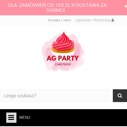
DLA ZAMÓWIEŃ OD 150 ZŁ !!! DOSTAWA ZA
DARMO!
Logowanie / Rejestracja
Kontakt z nami
MENU