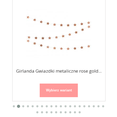
ne
Girlanda Gwiazdki metaliczne rose gold...
Ś
Wybierz wariant