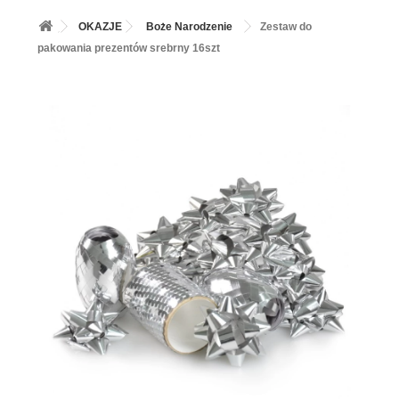
+
BALONY
OKAZJE
Boże Narodzenie
Zestaw do
+
PIECZENIE
pakowania prezentów srebrny 16szt
+
BARWNIKI I DODATKI SPOŻYWCZE
+
SŁODKI STÓŁ PARTY
+
AKCESORIA IMPREZOWE
+
DEKORACJE
+
UROCZYSTOŚCI
+
PODKŁADY /PRZEKŁADKI/WSPORNIKI/BANKETÓWKI
+
KOLEKCJE
+
OKAZJE
+
BUTLA Z HELEM
ZAMSZ W SPRAYU