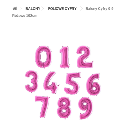
+
BALONY
BALONY
FOLIOWE CYFRY
Balony Cyfry 0-9
+
PIECZENIE
Różowe 102cm
+
BARWNIKI I DODATKI SPOŻYWCZE
+
SŁODKI STÓŁ PARTY
+
AKCESORIA IMPREZOWE
+
DEKORACJE
+
UROCZYSTOŚCI
+
PODKŁADY /PRZEKŁADKI/WSPORNIKI/BANKETÓWKI
+
KOLEKCJE
+
OKAZJE
+
BUTLA Z HELEM
ZAMSZ W SPRAYU