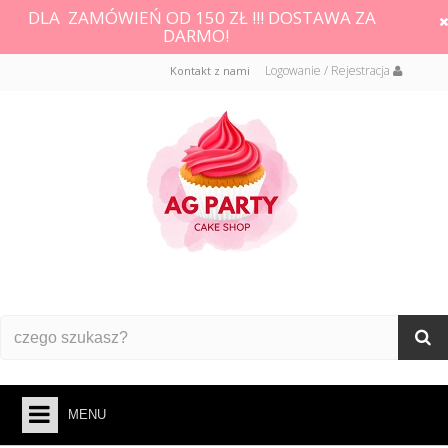
DLA ZAMÓWIEŃ OD 150 ZŁ !!! DOSTAWA ZA
DARMO!
Logowanie / Rejestracja
Kontakt z nami
MENU