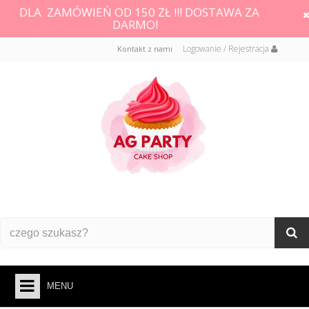
DLA ZAMÓWIEŃ OD 150 ZŁ !!! DOSTAWA ZA
DARMO!
Logowanie / Rejestracja
Kontakt z nami
MENU