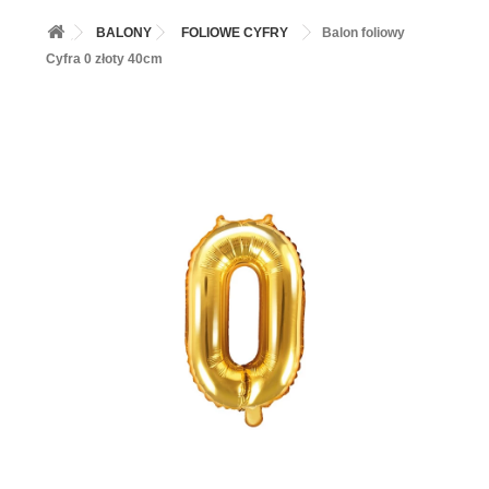
+
BALONY
BALONY
FOLIOWE CYFRY
Balon foliowy
+
PIECZENIE
Cyfra 0 złoty 40cm
+
BARWNIKI I DODATKI SPOŻYWCZE
+
SŁODKI STÓŁ PARTY
+
AKCESORIA IMPREZOWE
+
DEKORACJE
+
UROCZYSTOŚCI
+
PODKŁADY /PRZEKŁADKI/WSPORNIKI/BANKETÓWKI
+
KOLEKCJE
+
OKAZJE
+
BUTLA Z HELEM
ZAMSZ W SPRAYU