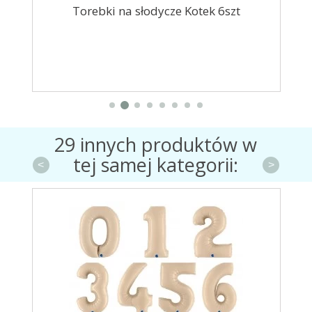
Torebki na słodycze Kotek 6szt
Za
29 innych produktów w
tej samej kategorii:
<
>